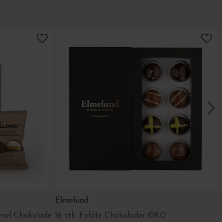
leriet ApS
Svaneke
Elmelund
amel Chokolade
16 stk. Fyldte Chokolader ØKO