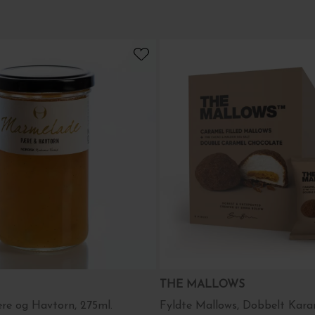
Leverandør: Karamel
Havnebryggen 2A, 
Tlf.:
70 23 77 77
THE MALLOWS
e og Havtorn, 275ml.
Fyldte Mallows, Dobbelt Kar