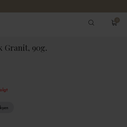
0
0
 Granit, 90g.
olgt
skyen