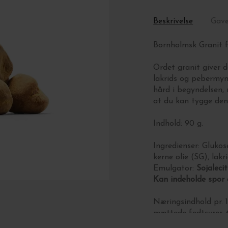
Beskrivelse
Gav
Bornholmsk Granit f
Ordet granit giver d
lakrids og pebermynt
hård i begyndelsen, 
at du kan tygge den
Indhold: 90 g.
Ingredienser:
Glukos
kerne olie (SG), lakr
Emulgator:
Sojaleci
Kan indeholde spor
Næringsindhold pr. 1
mættede fedtsyrer. 6 
protein: 1,6 g. salt: 1,