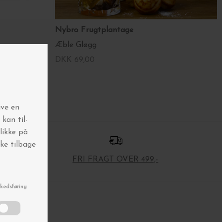
Nybro Frugtplantage
Æble Gløgg
DKK 69,00
FRI FRAGT OVER 499,-