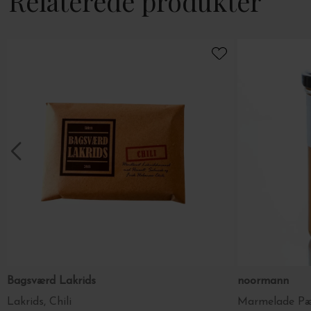
Relaterede produkter
Bagsværd Lakrids
noormann
Lakrids, Chili
Marmelade Pær