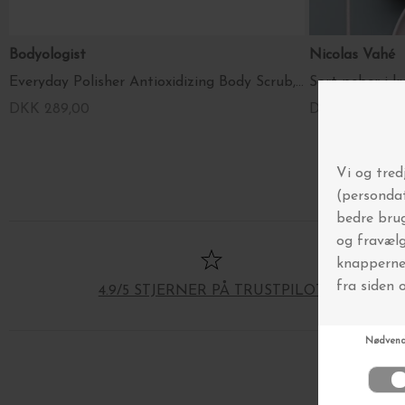
Bodyologist
Nicolas Vahé
Everyday Polisher Antioxidizing Body Scrub, 200ml.
Sort peber i k
DKK 289,00
DKK 129,95
4.9/5 STJERNER PÅ TRUSTPILOT