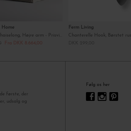
s Home
Ferm Living
The Lounge Chaiselong, Højre arm - Prisvinder!
Chanterelle Hook, Børstet rus
0
Fra DKK 8.664,00
DKK 299,00
Følg os her
e første, der
r, udsalg og