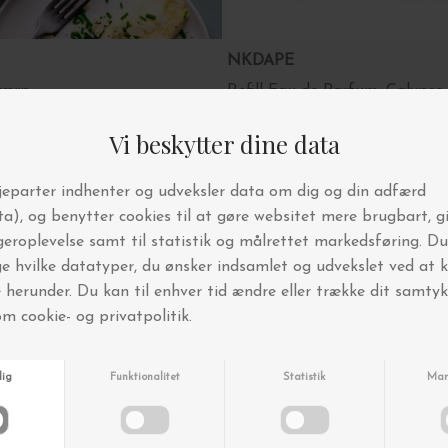
NKDAPE
værn
Refill Eau de Parfum, Calypso
DKK 489,00
BYT OG AFHENT I BUTIKKEN