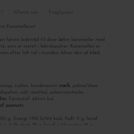
e?
Afhent selv
Fragtpriser
ra Karamelleriet
en første ledetråd til disse lækre karameller med
e, som er rystet i lakridspulver.
Karamellen er
men efter lidt tid i munden, bliver den så blød,
.
esirup, sukker,
kondenseret
mælk
, palme/shea
idspulver, salt, anethol, pebermynteolie.
thin
. Farvestof: Aktivt kul.
 af
peanuts
.
00 g.: Energi:
1765 kj/414 kcal., fedt: 11 g. heraf
g., kulhydrat: 79 g. heraf sukkerarter 49 g.,
8 g.