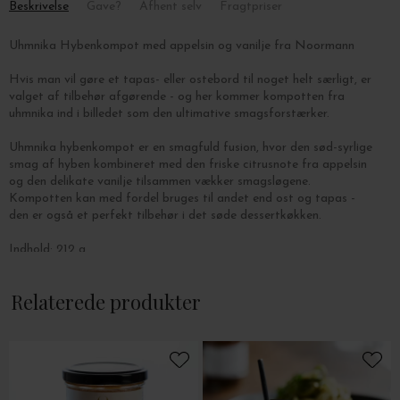
Beskrivelse
Gave?
Afhent selv
Fragtpriser
Uhmnika Hybenkompot med appelsin og vanilje fra Noormann
Hvis man vil gøre et tapas- eller ostebord til noget helt særligt, er
valget af tilbehør afgørende - og her kommer kompotten fra
uhmnika ind i billedet som den ultimative smagsforstærker.
Uhmnika hybenkompot er en smagfuld fusion, hvor den
sød-syrlige
smag af hyben kombineret med den friske citrusnote fra appelsin
og den delikate vanilje tilsammen vækker smagsløgene.
Kompotten kan med fordel bruges til andet end ost og tapas -
den er også et perfekt tilbehør i det søde dessertkøkken.
Indhold: 212 g.
Ingredienser:
Sukker, hyben (26,7%), æble, æblecidereddike,
Relaterede produkter
appelsin (1,8%), pektin, vanilje (<1%).
Næringsindhold pr. 100 g.:
Energi: 867 kJ/ 207 kcal.,
Fedt: 0,2 g.
-
heraf mættede fedtsyrer: 0 g.
- enkeltumættede fedtsyrer: 0 g.
-
flerumættede fedtsyrer: 0 g.,
Kulhydrat: 51,1 g.
- heraf sukkerarter:
49,9 g.,
Stivelse: 0 g.,
Kostfibre: 2,1 g.,
Protein total: 0,2 g.,
Salt: