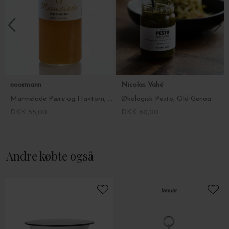
0,02 g.
Leverandør: Noormann ApS
Constantiavej 33
9900 Frederikshavn
Tlf.: 5094 0600
noormann
Nicolas Vahé
Marmelade Pære og Havtorn, 275ml.
Økologisk Pesto, Old Genoa
DKK 55,00
DKK 60,00
Andre købte også