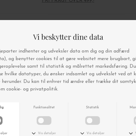
FRI FRAGT OVER 499,-
Andre købte også