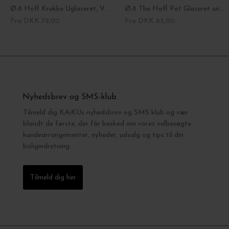
Ø:8 Hoff Krukke Uglaseret, Vælg farve
Ø:8 The Hoff Pot Glaseret underskål, Vælg farve
Fra DKK 79,00
Fra DKK 85,00
Nyhedsbrev og SMS-klub
Tilmeld dig KAiKUs nyhedsbrev og SMS klub og vær
blandt de første, der får besked om vores velbesøgte
kundearrangementer, nyheder, udsalg og tips til din
boligindretning.
Tilmeld dig her