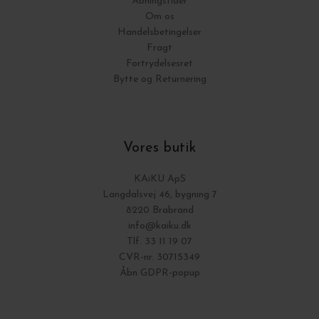
Åbningstider
Om os
Handelsbetingelser
Fragt
Fortrydelsesret
Bytte og Returnering
Vores butik
KAiKU ApS
Langdalsvej 46, bygning 7
8220 Brabrand
info@kaiku.dk
Tlf. 33 11 19 07
CVR-nr. 30715349
Åbn GDPR-popup