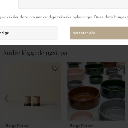
noormann
noormann
Marmelade Hindbær & Mælkebøtte
Klassisk sydesalt, 
DKK 55,00
DKK 89,00
Andre kiggede også på
Bergs Potter
Bergs Potter