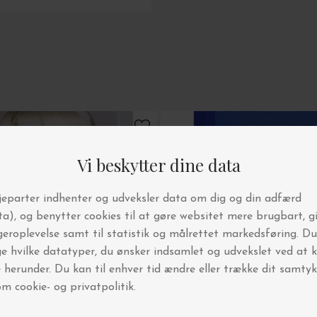
din første ordre!
6.000 andre interiør-
elskere
g vores nyhedsbrev
e i konkurrencer
 vi holder lagersalg og events
ornyelse hver uge
n nedsatte varer.