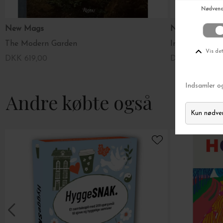
New Mags
New Mags
The Modern Garden
Inside Stories
DKK 619,00
DKK 369,00
TIL
Andre købte også
Ingen sp
Vi tager dit
privatliv
se