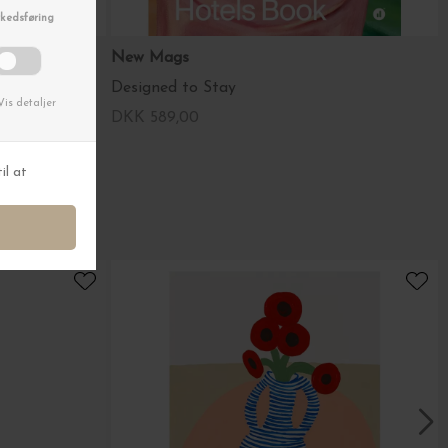
New Mags
Designed to Stay
DKK 589,00