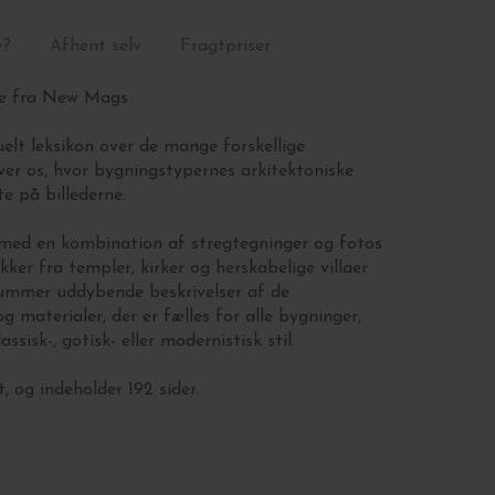
e?
Afhent selv
Fragtpriser
re fra New Mags
elt leksikon over de mange forskellige
ver os, hvor bygningstypernes arkitektoniske
te på billederne.
t med en kombination af stregtegninger og fotos
kker fra templer, kirker og herskabelige villaer
 rummer uddybende beskrivelser af de
 materialer, der er fælles for alle bygninger,
assisk-, gotisk- eller modernistisk stil.
 og indeholder 192 sider.