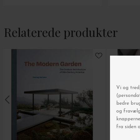
Relaterede produkter
Spar 5% på 
Gør som over 
Tilmeld di
▪️ Automatisk deltagels
▪️ Få først at vide, når
▪️ Inspiration til boligf
Gælder ikke i forveje