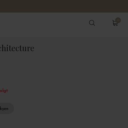
0
0
chitecture
olgt
skyen