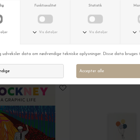
New Mags
The Eater Guide to Paris
DKK 199,00
MELD MIG
am - Det lover vi.
riøst. Du kan altid afmelde dig
igen