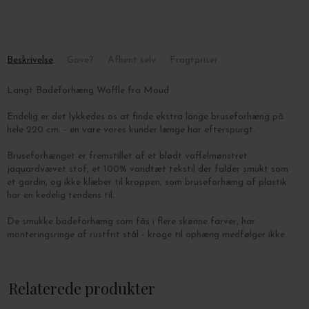
Beskrivelse
Gave?
Afhent selv
Fragtpriser
Langt Badeforhæng Waffle fra Moud
Endelig er det lykkedes os at finde ekstra lange bruseforhæng på
hele 220 cm. - en vare vores kunder længe har efterspurgt.
Bruseforhænget er fremstillet af et blødt vaffelmønstret
jaquardvævet stof, et 100% vandtæt tekstil der falder smukt som
et gardin, og ikke klæber til kroppen, som bruseforhæng af plastik
har en kedelig tendens til.
De smukke badeforhæng som fås i flere skønne farver, har
monteringsringe af rustfrit stål - kroge til ophæng medfølger ikke.
Mål: B: 180 x H: 220 cm.
Relaterede produkter
Vælg farve i drop down menuen.