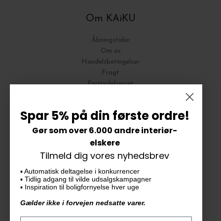
Om KAiKU
Åbningstider
Om os
Handelsbetingelser
Fragt
Fortrydelsesret
Bytte og Returnering
Spar 5% på din første ordre!
Gør som over 6.000 andre interiør-
Vores butik
elskere
Tilmeld dig vores nyhedsbrev
KAiKU ApS
▪️ Automatisk deltagelse i konkurrencer
Langdalsvej 46, bygning 7
▪️ Tidlig adgang til vilde udsalgskampagner
8220 Brabrand
▪️ Inspiration til boligfornyelse hver uge
info@kaiku.dk
Gælder ikke i forvejen nedsatte varer.
Tlf. 33 11 19 07
CVR-nr. 30715349