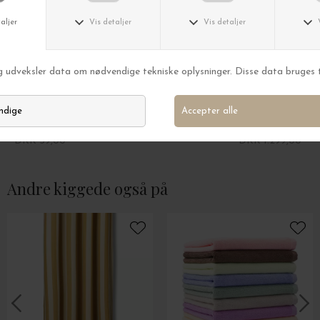
MOUD
MOUD
CURVY s-krog – Børstet stål
Knagerække Oak S
DKK 39,00
DKK 1.299,00
Andre kiggede også på