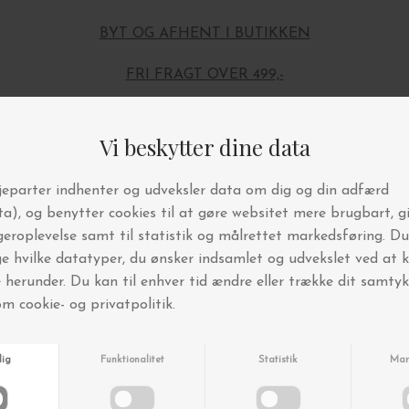
BYT OG AFHENT I BUTIKKEN
FRI FRAGT OVER 499,-
Andre købte også