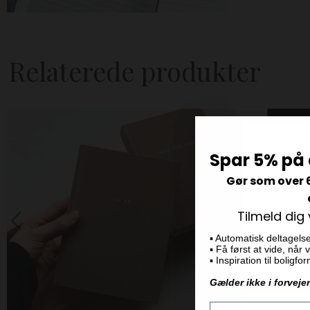
Relaterede produkter
Spar 5% på 
Gør som over 
Tilmeld dig
▪️ Automatisk deltagels
▪️ Få først at vide, når
▪️ Inspiration til boligf
Gælder ikke i forveje