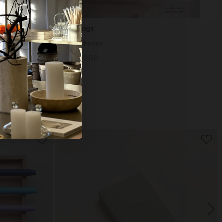
New Mags
Atelier September: A place for daytime cooking
Inside Stories
DKK 369,00