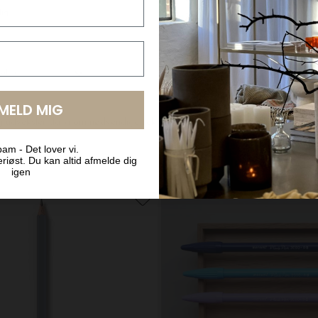
New Mags
lowers
DKK 599,00
LMELD MIG
am - Det lover vi.
riøst. Du kan altid afmelde dig
igen