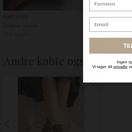
KARTOTEK
New Mags
Dagbog - Tre År
No Rain, No F
DKK 349,00
DKK 219,00
TI
Andre købte også
Ingen sp
Vi tager dit
privatliv
se