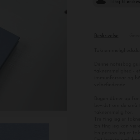
Tilføj til ønske
Beskrivelse
Gav
Taknemmelighedsda
Denne notesbog guide
taknemmelighed - e
immunforsvar og båd
velbefindende.
Bogen åbner op for t
bevidst om de små t
taknemmelig for:
Tre ting jeg er takn
En ting jeg kan være
En person jeg er ta