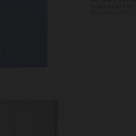
Det bedste ved dage
Noget jeg ser frem t
En venlig gestus je
En værdifuld lektie j
Sådan vil jeg vise t
Bogen
indeholder
19
dine personlige svar
der har brug for et
Bogen er indbundet i 
passer perfekt i en
hverken at fylde elle
Mål: 13 x 18 cm.