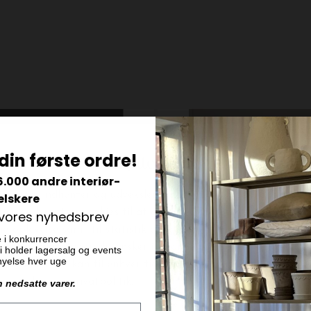
din første ordre!
6.000 andre interiør-
elskere
 vores nyhedsbrev
e i konkurrencer
 vi holder lagersalg og events
ornyelse hver uge
n nedsatte varer.