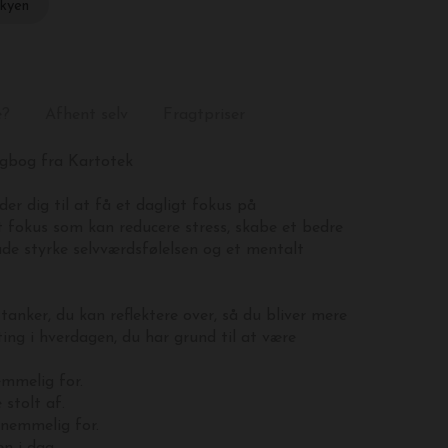
skyen
e?
Afhent selv
Fragtpriser
gbog fra Kartotek
r dig til at få et dagligt fokus på
t fokus som
kan reducere stress, skabe et bedre
e styrke selvværdsfølelsen og et mentalt
anker, du kan reflektere over, så du
bliver mere
ing i hverdagen, du har grund til at være
emmelig for.
 stolt af.
knemmelig for.