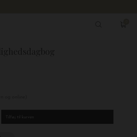
0
0
ighedsdagbog
en og online)