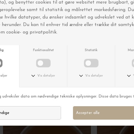
FRI FRAGT OVER 499,-
Andre købte også