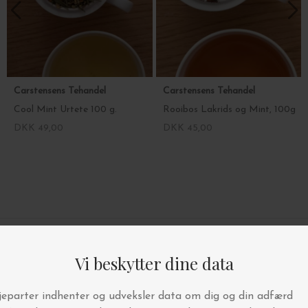
Carstensens Tehandel
Carstensens Tehandel
Cool Mint Urtete 100 g.
Rooibos Lakrids og Mint, 100g
DKK 49,00
DKK 45,00
4.9/5 STJERNER PÅ TRUSTPILOT
BYT OG AFHENT I BUTIKKEN