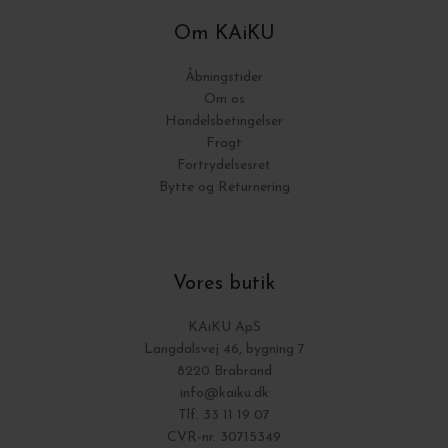
Om KAiKU
Åbningstider
Om os
Handelsbetingelser
Fragt
Fortrydelsesret
Bytte og Returnering
Vores butik
KAiKU ApS
Langdalsvej 46, bygning 7
8220 Brabrand
info@kaiku.dk
Tlf. 33 11 19 07
CVR-nr. 30715349