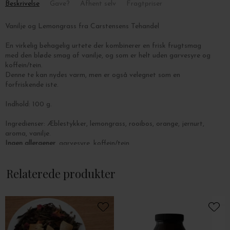
Beskrivelse
Gave?
Afhent selv
Fragtpriser
Vanilje og Lemongrass fra Carstensens Tehandel
En virkelig behagelig urtete der kombinerer en frisk frugtsmag
med den bløde smag af vanilje, og som
er helt uden garvesyre og
koffein/tein.
Denne te kan nydes varm, men er også velegnet som en
forfriskende iste.
Indhold: 100 g.
Ingredienser: Æblestykker, lemongrass, rooibos, orange, jernurt,
aroma, vanilje.
Ingen allergener
, garvesyre, koffein/tein.
Leverandør: Fam. Carstensens Tehandel A/S
Relaterede produkter
Storegade 17
6200 Aabenraa
Tlf.: 74 62 25 21