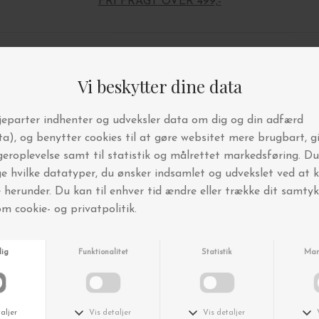
FRI FRAGT OVER 499,-
Andre købte også