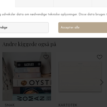
SNAK
Mette Ditmer
SNAK Samtalekort - vælg variant i dropdown
Art Piece Sitting
DKK 99,95
DKK 379,00
Andre kiggede også på
SNAK
KARTOTEK