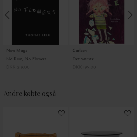
Eksempler på spørgsmål:
Hvad er en af de bedste komplimenter, du nogensinde har fået?
Hvad har du måtte opgive, som du aldrig troede, du skulle
opgive?
Samler du på noget, som er mange penge værd?
Hvem af os ville se mest dramatisk ud i slowmotion?
New Mags
Carlsen
No Rain, No Flowers
Det værste
DKK 219,00
DKK 199,00
Andre købte også