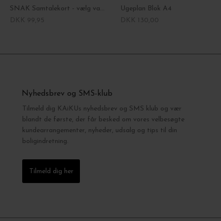
SNAK Samtalekort - vælg variant i dropdown
Ugeplan Blok A4
DKK 99,95
DKK 130,00
Nyhedsbrev og SMS-klub
Tilmeld dig KAiKUs nyhedsbrev og SMS klub og vær
blandt de første, der får besked om vores velbesøgte
kundearrangementer, nyheder, udsalg og tips til din
boligindretning.
Tilmeld dig her