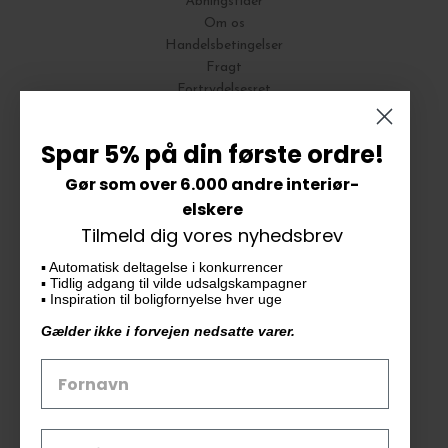
Åbningstider
Om os
Handelsbetingelser
Fragt
Fortrydelsesret
Bytte og Returnering
Spar 5% på din første ordre!
Gør som over 6.000 andre interiør-
Vores butik
elskere
Tilmeld dig vores nyhedsbrev
KAiKU ApS
▪️ Automatisk deltagelse i konkurrencer
Langdalsvej 46, bygning 7
▪️ Tidlig adgang til vilde udsalgskampagner
8220 Brabrand
▪️ Inspiration til boligfornyelse hver uge
info@kaiku.dk
Gælder ikke i forvejen nedsatte varer.
Tlf. 33 11 19 07
CVR-nr. 30715349
Åbn GDPR-popup