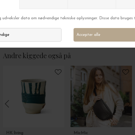
REDESIGNED
REDESIGNED
Crossover Nynne Small, Brun
Crossover Nynne S
DKK 1.200,00
DKK 1.200,00
Andre kiggede også på
HK living
MicMic