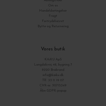
Åbningstider
Om os
Handelsbetingelser
Fragt
Fortrydelsesret
Bytte og Returnering
Vores butik
KAiKU ApS
Langdalsvej 46, bygning 7
8220 Brabrand
info@kaiku.dk
Tlf. 33 11 19 07
CVR-nr. 30715349
Åbn GDPR-popup