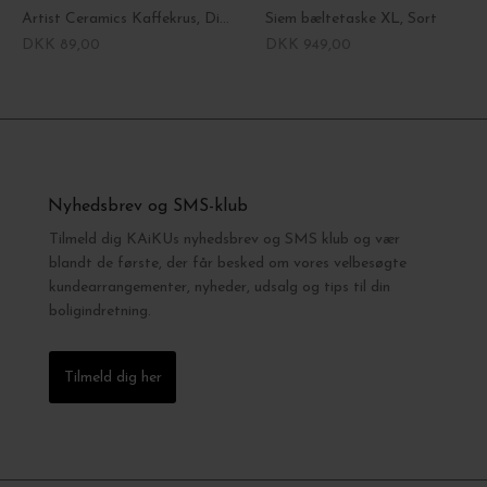
Artist Ceramics Kaffekrus, Dipped
Siem bæltetaske XL, Sort
DKK 89,00
DKK 949,00
Nyhedsbrev og SMS-klub
Tilmeld dig KAiKUs nyhedsbrev og SMS klub og vær
blandt de første, der får besked om vores velbesøgte
kundearrangementer, nyheder, udsalg og tips til din
boligindretning.
Tilmeld dig her