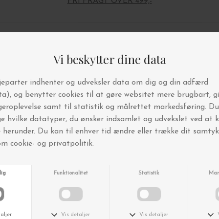
FRI FRAGT OVER 499,-
Andre købte også