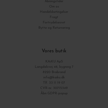
Åbningstider
Om os
Handelsbetingelser
Fragt
Fortrydelsesret
Bytte og Returnering
Vores butik
KAiKU ApS
Langdalsvej 46, bygning 7
8220 Brabrand
info@kaiku.dk
Tlf. 33 11 19 07
CVR-nr. 30715349
Åbn GDPR-popup