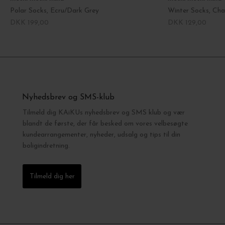
Polar Socks, Ecru/Dark Grey
Winter Socks, Ch
DKK 199,00
DKK 129,00
Nyhedsbrev og SMS-klub
Tilmeld dig KAiKUs nyhedsbrev og SMS klub og vær
blandt de første, der får besked om vores velbesøgte
kundearrangementer, nyheder, udsalg og tips til din
boligindretning.
Tilmeld dig her