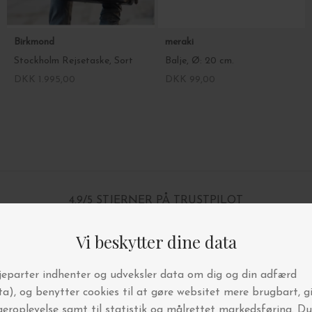
Birkmond
meraki
Stockholm Rejsetaske, Sort
Balje, Ø: 20 cm.
DKK 1.995,00
DKK 99,00
4.9/5 STJERNER PÅ TRUSTPILOT
BYT OG AFHENT I BUTIKKEN
FRI FRAGT OVER 499,-