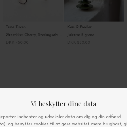
Trine Tuxen
Keis & Fiedler
Ørestkker Cherry, Sterlingsølv 1 stk
Juletræ 5 grene
DKK 450,00
DKK 250,00
4.9/5 STJERNER PÅ TRUSTPILOT
BYT OG AFHENT I BUTIKKEN
FRI FRAGT OVER 499,-