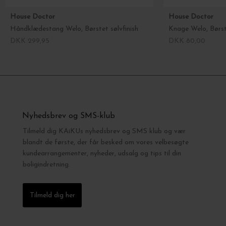
House Doctor
House Doctor
Håndklædestang Welo, Børstet sølvfinish
Knage Welo, Børste
DKK 299,95
DKK 80,00
Nyhedsbrev og SMS-klub
Tilmeld dig KAiKUs nyhedsbrev og SMS klub og vær
blandt de første, der får besked om vores velbesøgte
kundearrangementer, nyheder, udsalg og tips til din
boligindretning.
Tilmeld dig her