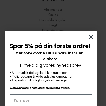
Åbningstider
Om os
Handelsbetingelser
Fragt
Fortrydelsesret
Bytte og Returnering
Spar 5% på din første ordre!
Gør som over 6.000 andre interiør-
Vores butik
elskere
Tilmeld dig vores nyhedsbrev
KAiKU ApS
▪️ Automatisk deltagelse i konkurrencer
Langdalsvej 46, bygning 7
▪️ Tidlig adgang til vilde udsalgskampagner
8220 Brabrand
▪️ Inspiration til boligfornyelse hver uge
info@kaiku.dk
Gælder ikke i forvejen nedsatte varer.
Tlf. 33 11 19 07
CVR-nr. 30715349
Åbn GDPR-popup