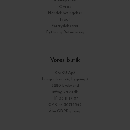
Åbningstider
Om os
Handelsbetingelser
Fragt
Fortrydelsesret
Bytte og Returnering
Vores butik
KAiKU ApS
Langdalsvej 46, bygning 7
8220 Brabrand
info@kaiku.dk
Tlf. 33 11 19 07
CVR-nr. 30715349
Åbn GDPR-popup