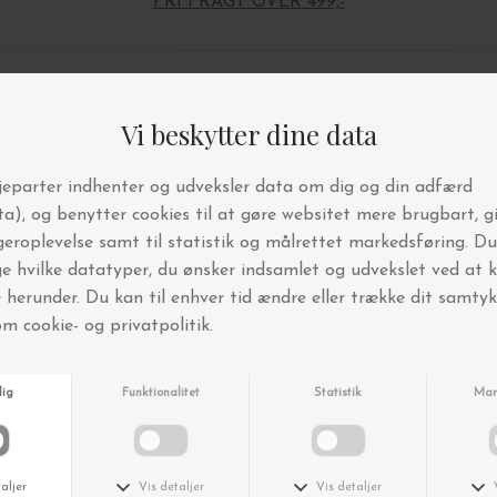
FRI FRAGT OVER 499,-
Andre købte også
-30%
-30%