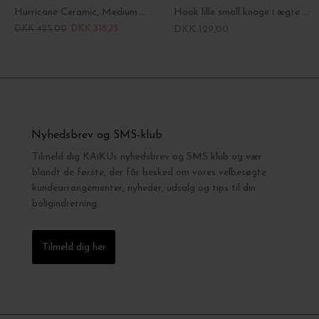
Hurricane Ceramic, Medium Ø:12*15
Hook lille small knage i ægte messing, fin til viskestykker
DKK 425,00
DKK 318,75
DKK 129,00
Nyhedsbrev og SMS-klub
Tilmeld dig KAiKUs nyhedsbrev og SMS klub og vær
blandt de første, der får besked om vores velbesøgte
kundearrangementer, nyheder, udsalg og tips til din
boligindretning.
Tilmeld dig her