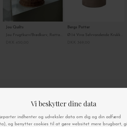
Jou Quilts
Bergs Potter
Jou Frugtkurv/Brødkurv, Rattan Ø:30*10
Ø:14 Viva Selvvandende Krukke, Uglaseret Grå
DKK 450,00
DKK 369,00
4.9/5 STJERNER PÅ TRUSTPILOT
BYT OG AFHENT I BUTIKKEN
FRI FRAGT OVER 499,-