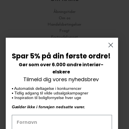
Åbningstider
Om os
Handelsbetingelser
Fragt
Fortrydelsesret
Bytte og Returnering
Spar 5% på din første ordre!
Gør som over 6.000 andre interiør-
Vores butik
elskere
Tilmeld dig vores nyhedsbrev
KAiKU ApS
▪️ Automatisk deltagelse i konkurrencer
Langdalsvej 46, bygning 7
▪️ Tidlig adgang til vilde udsalgskampagner
8220 Brabrand
▪️ Inspiration til boligfornyelse hver uge
info@kaiku.dk
Gælder ikke i forvejen nedsatte varer.
Tlf. 33 11 19 07
CVR-nr. 30715349
Åbn GDPR-popup