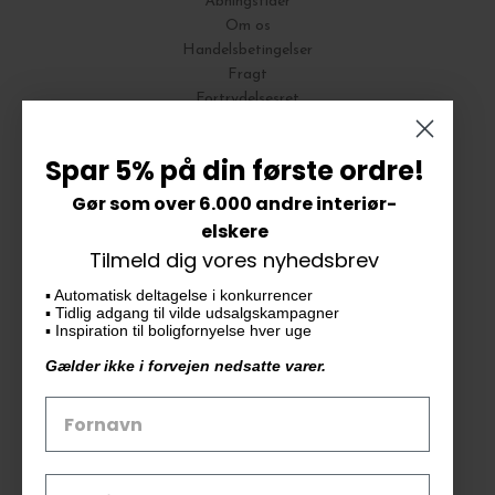
Åbningstider
Om os
Handelsbetingelser
Fragt
Fortrydelsesret
Bytte og Returnering
Spar 5% på din første ordre!
Gør som over 6.000 andre interiør-
Vores butik
elskere
Tilmeld dig vores nyhedsbrev
KAiKU ApS
▪️ Automatisk deltagelse i konkurrencer
Langdalsvej 46, bygning 7
▪️ Tidlig adgang til vilde udsalgskampagner
8220 Brabrand
▪️ Inspiration til boligfornyelse hver uge
info@kaiku.dk
Gælder ikke i forvejen nedsatte varer.
Tlf. 33 11 19 07
CVR-nr. 30715349
Åbn GDPR-popup