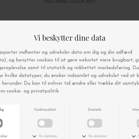
FRI FRAGT OVER 499,-
Andre købte også