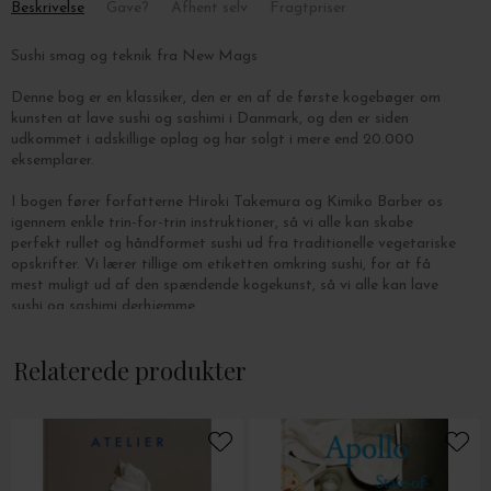
Beskrivelse
Gave?
Afhent selv
Fragtpriser
Sushi smag og teknik fra New Mags
Denne bog er en klassiker, den er en af de første kogebøger om
kunsten at lave sushi og sashimi i Danmark, og den er siden
udkommet i adskillige oplag og har solgt i mere end 20.000
eksemplarer.
I bogen fører forfatterne
Hiroki Takemura og Kimiko Barber os
igennem
enkle trin-for-trin instruktioner, så vi alle kan skabe
perfekt rullet og håndformet sushi ud fra traditionelle vegetariske
opskrifter.
Vi lærer tillige om etiketten omkring sushi, for at få
mest muligt ud af den spændende kogekunst, så vi alle kan lave
sushi og sashimi derhjemme.
Bogen er indbundet og indeholder 255 sider.
Relaterede produkter