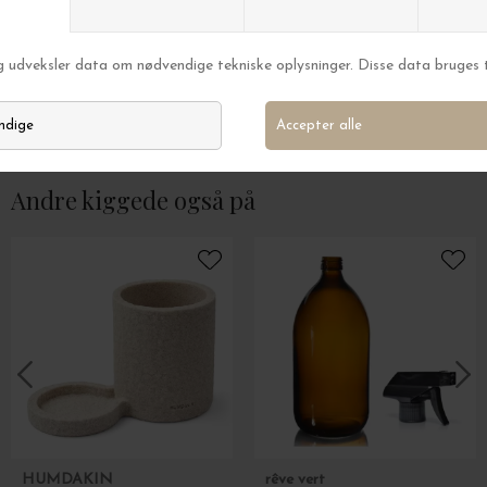
New Mags
New Mags
Mummum Airfryer
The Book of Palms
DKK 329,00
DKK 259,00
Andre kiggede også på
HUMDAKIN
rêve vert