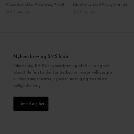
Opvaskeholder Sandsten, Small
Glasflaske med Spray 500 ml.
DKK 399,00
DKK 60,00
Nyhedsbrev og SMS-klub
Tilmeld dig KAiKUs nyhedsbrev og SMS klub og vær
blandt de første, der får besked om vores velbesøgte
kundearrangementer, nyheder, udsalg og tips til din
boligindretning.
Tilmeld dig her