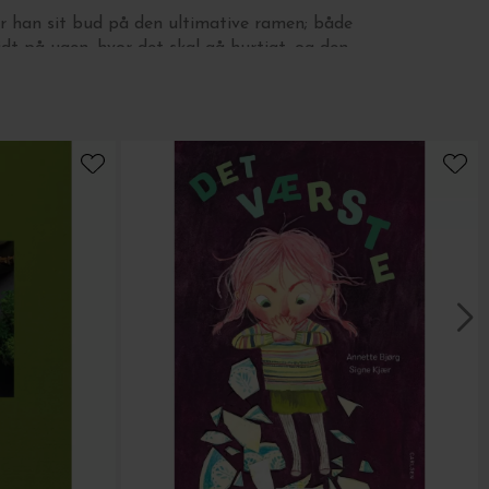
 han sit bud på den ultimative ramen; både
dt på ugen, hvor det skal gå hurtigt, og den
e udgave, der er flere dage undervejs.
og indeholder 230 sider.