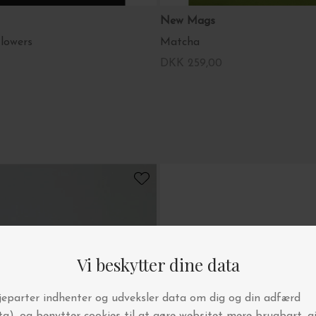
New Mags
lowers
Matcha
DKK 259,00