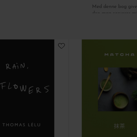
Med denne bog giver
den man serverer mi
mere gennemarbejded
Bogen er indbundet, 