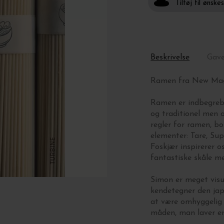
Tilføj til ønske
Beskrivelse
Gav
Ramen fra New Ma
Ramen er indbegrebe
og traditionel men 
regler for ramen, bo
elementer:
Tare,
Sup
Foskjær inspirerer o
fantastiske skåle m
Simon er meget visue
kendetegner den jap
at være omhyggelig 
måden, man laver en