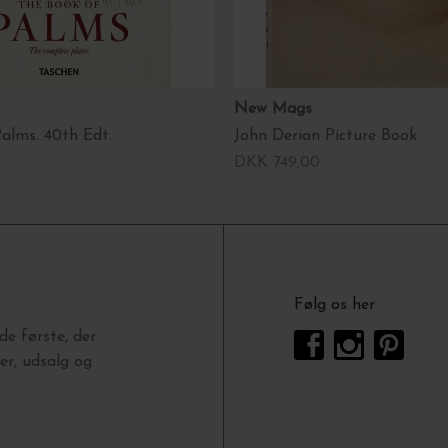
New Mags
alms. 40th Edt.
John Derian Picture Book
DKK 749,00
Følg os her
e første, der
r, udsalg og