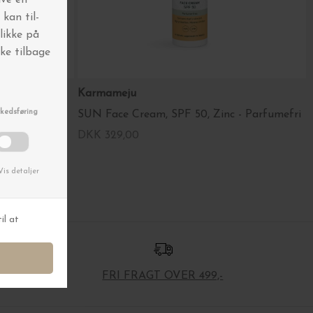
Karmameju
SUN Face Cream, SPF 50, Zinc - Parfumefri
DKK 329,00
FRI FRAGT OVER 499,-