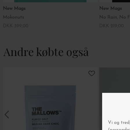
New Mags
New Mags
Mokonuts
No Rain, No F
DKK 399,00
DKK 219,00
Andre købte også