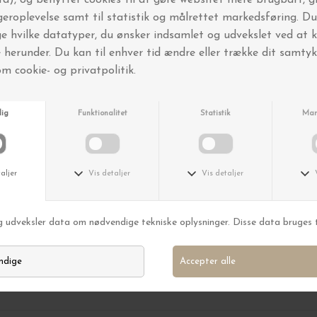
K
TineK Home
/mælkekande, Cream
Krus Håndlavet, Sort Ø:7*8
DKK 125,00
BYT OG AFHENT I BUTIKKEN