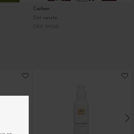
Carlsen
Det værste
DKK 199,00