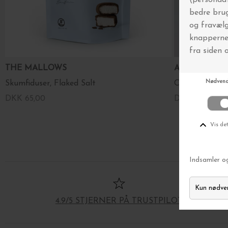
THE MALLOWS
ANNE BLAC
Skumfiduser, Flaked Salt
Candy Fløde-
DKK 65,00
DKK 295,00
4.9/5 STJERNER PÅ TRUSTPILOT