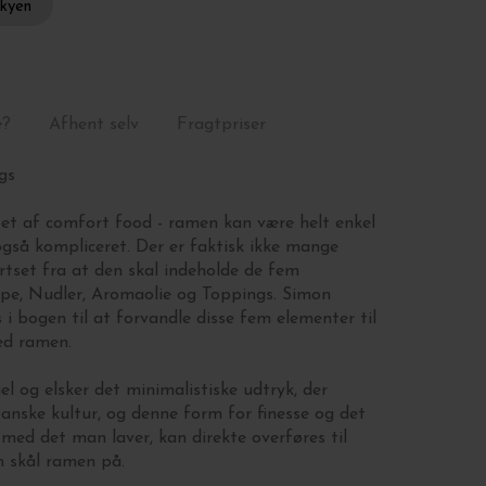
skyen
e?
Afhent selv
Fragtpriser
gs
t af comfort food - ramen kan være helt enkel
også kompliceret. Der er faktisk ikke mange
rtset fra at den skal indeholde de fem
pe,
Nudler,
Aromaolie og
Toppings.
Simon
s i bogen til at forvandle disse fem elementer til
ed ramen.
l og elsker det minimalistiske udtryk, der
anske kultur, og denne form for finesse og det
med det man laver, kan direkte overføres til
 skål ramen på.