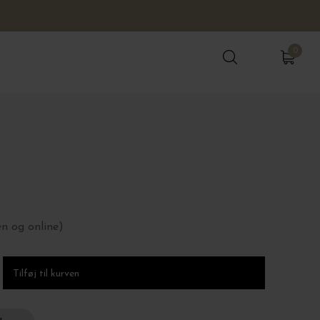
0
0
en og online)