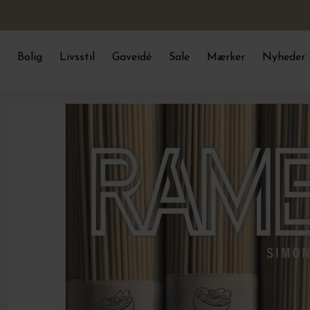
Bolig
Livsstil
Gaveidé
Sale
Mærker
Nyheder