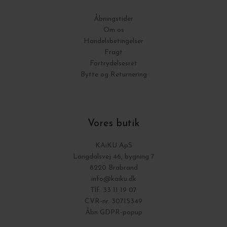
Åbningstider
Om os
Handelsbetingelser
Fragt
Fortrydelsesret
Bytte og Returnering
Vores butik
KAiKU ApS
Langdalsvej 46, bygning 7
8220 Brabrand
info@kaiku.dk
Tlf. 33 11 19 07
CVR-nr. 30715349
Åbn GDPR-popup