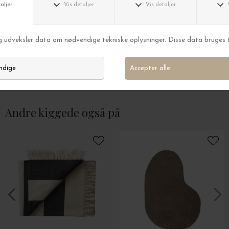
ametsis
ametsis
Tjenerproptrækker Point-Virgule, Brunt træ
Tjenerproptrækker 
DKK 275,00
DKK 139,00
Andre kiggede også på