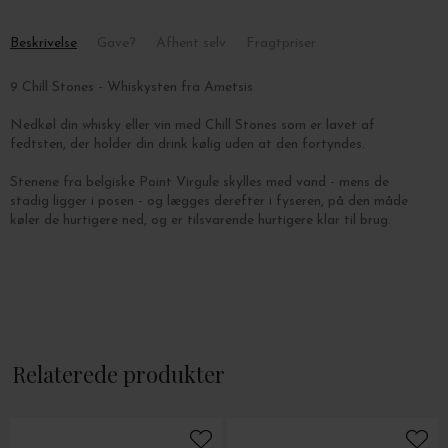
Beskrivelse
Gave?
Afhent selv
Fragtpriser
9 Chill Stones - Whiskysten fra Ametsis
Nedkøl din whisky eller vin med Chill Stones
som er lavet af
fedtsten,
der holder din drink kølig uden at den fortyndes.
Stenene fra belgiske
Point Virgule s
kylles med vand - mens de
stadig ligger i posen - og lægges derefter i fyseren, på den måde
køler de hurtigere ned, og er tilsvarende hurtigere klar til brug.
Relaterede produkter