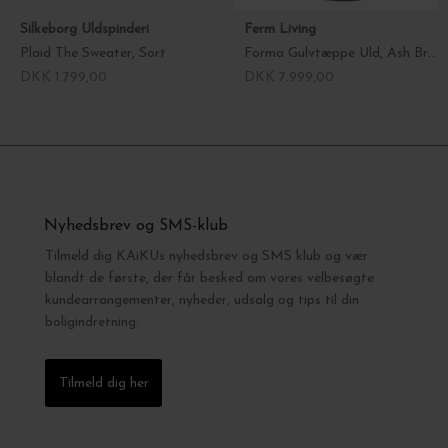
Silkeborg Uldspinderi
Ferm Living
Plaid The Sweater, Sort
Forma Gulvtæppe Uld, Ash Brown Large - Hent selv
DKK 1.799,00
DKK 7.999,00
Nyhedsbrev og SMS-klub
Tilmeld dig KAiKUs nyhedsbrev og SMS klub og vær
blandt de første, der får besked om vores velbesøgte
kundearrangementer, nyheder, udsalg og tips til din
boligindretning.
Tilmeld dig her