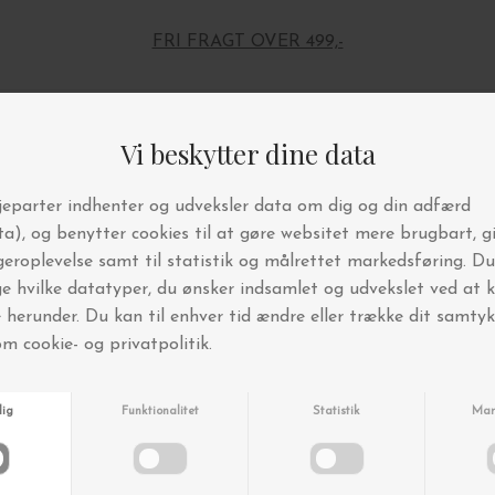
FRI FRAGT OVER 499,-
Andre købte også