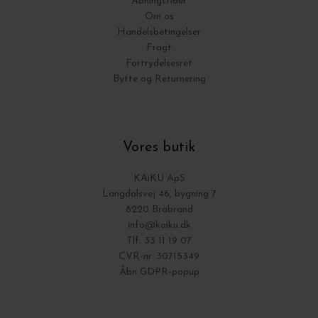
Åbningstider
Om os
Handelsbetingelser
Fragt
Fortrydelsesret
Bytte og Returnering
Vores butik
KAiKU ApS
Langdalsvej 46, bygning 7
8220 Brabrand
info@kaiku.dk
Tlf. 33 11 19 07
CVR-nr. 30715349
Åbn GDPR-popup