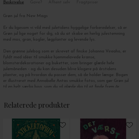
Beskrivelse
Gave?
Afhent selv
Fragtpriser
Grøn jul fra New Mags
Er du ligesom vi vild med juletidens hyggelige forberedelser,
så er
Grøn jul lige noget for dig, så
du at skabe en herlig julestemning
med mos, gran, kogler, løgplanter og levende lys.
Den grønne julebog som er skrevet af finske
Johanna Vireaho,
er
fyldt med idéer til smukke hjemmelavede kranse,
blomsterdekorationer og buketter, som bringer glæde hele
julemåneden - og du kan desuden blive klogere på årstidens
planter, og på hvordan du passer dem, så de holder længe. Bogen
er illustreret med
Annabelle Antas
smukke fotos, som gør Grøn jul
til en helt særlig bog, som du vil glæde dig til at finde frem år
efter år.
Relaterede produkter
Bogen er indbundet og indeholder 144 sider.