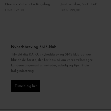
Nordisk Vinter - En Kogebog
Juletræ Glow, Sort H:60
DKK 139,00
DKK 399,00
Nyhedsbrev og SMS-klub
Tilmeld dig KAiKUs nyhedsbrev og SMS klub og vær
blandt de første, der får besked om vores velbesøgte
kundearrangementer, nyheder, udsalg og tips til din
boligindretning.
Tilmeld dig her