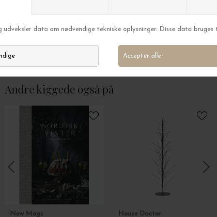
New Mags
New Mags
Stickertopium - Enchanted Christmas
Valdemarsro JUL
DKK 119,00
DKK 329,00
Andre kiggede også på
New Mags
House Doctor