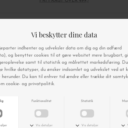
FRI FRAGT OVER 499,-
Andre købte også