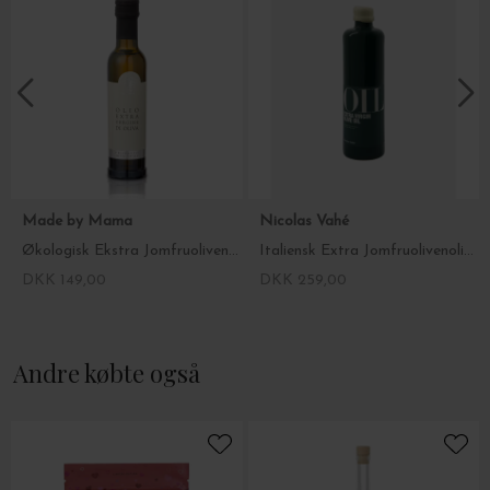
Næringsindhold pr. 100 g.: Energi 3700 KJ/900 Kcal., Fedt: 100 g.
– heraf mættede fedtsyrer: 15 g., Kulhydrat: 0 g. – heraf
sukkerarter: 0 g., Protein: 0 g.
Leverandør: Made by Mama ApS
Holte Stationsvej 16
2840 Holte
Tlf.: 71 999 710
Made by Mama
Nicolas Vahé
Økologisk Ekstra Jomfruolivenolie, 0,25
Italiensk Extra Jomfruolivenolie 500 ml.
DKK 149,00
DKK 259,00
Andre købte også