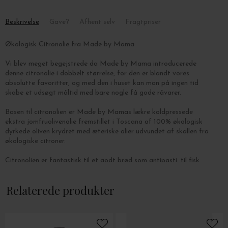
Beskrivelse
Gave?
Afhent selv
Fragtpriser
Økologisk Citronolie fra Made by Mama
Vi blev meget begejstrede da Made by Mama introducerede
denne citronolie i dobbelt størrelse, for den er blandt vores
absolutte favoritter, og med den i huset kan man på ingen tid
skabe et udsøgt måltid med bare nogle få gode råvarer.
Basen til citronolien er Made by Mamas lækre koldpressede
ekstra jomfruolivenolie fremstillet i Toscana af 100% økologisk
dyrkede oliven krydret med æteriske olier udvundet af skallen fra
økologiske citroner.
Citronolien er fantastisk til et godt brød som antipasti, til fisk
eller dryppet over en enkel pastaet med friske krydderurter.
Relaterede produkter
Indhold: 200 ml.
Ingredienser: Ekstra jomfruolivenolie og æterisk olie af citron.