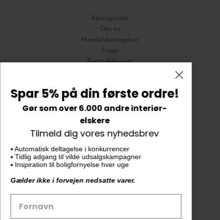
Åbningstider
Om os
Handelsbetingelser
Fragt
Fortrydelsesret
Bytte og Returnering
Spar 5% på din første ordre!
Gør som over 6.000 andre interiør-
Vores butik
elskere
Tilmeld dig vores nyhedsbrev
KAiKU ApS
▪️ Automatisk deltagelse i konkurrencer
Langdalsvej 46, bygning 7
▪️ Tidlig adgang til vilde udsalgskampagner
8220 Brabrand
▪️ Inspiration til boligfornyelse hver uge
info@kaiku.dk
Gælder ikke i forvejen nedsatte varer.
Tlf. 33 11 19 07
CVR-nr. 30715349
Åbn GDPR-popup