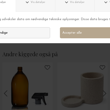
Made by Mama
Made by Mama
'Nduja, 180 gr.
10 Kaffekapsler, L
DKK 89,00
DKK 39,00
Andre kiggede også på