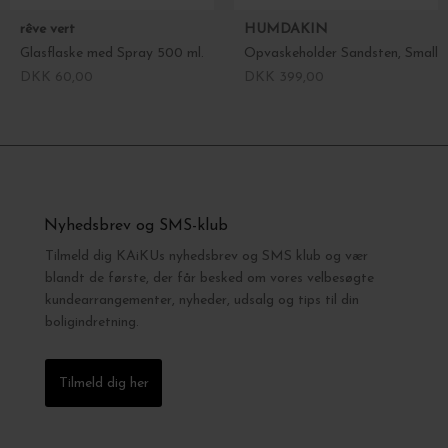
rêve vert
HUMDAKIN
Glasflaske med Spray 500 ml.
Opvaskeholder Sandsten, Small
DKK 60,00
DKK 399,00
Nyhedsbrev og SMS-klub
Tilmeld dig KAiKUs nyhedsbrev og SMS klub og vær
blandt de første, der får besked om vores velbesøgte
kundearrangementer, nyheder, udsalg og tips til din
boligindretning.
Tilmeld dig her