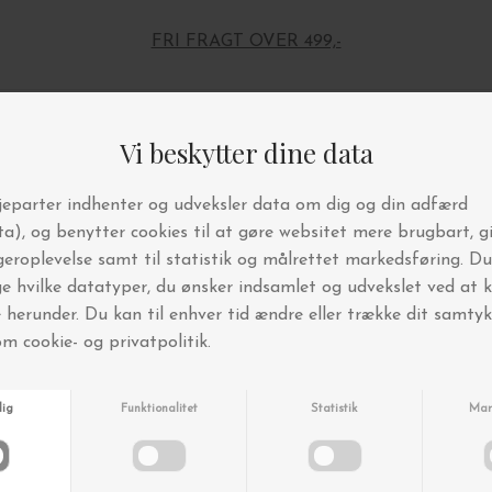
FRI FRAGT OVER 499,-
Andre købte også