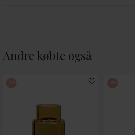
Andre købte også
-25%
-25%