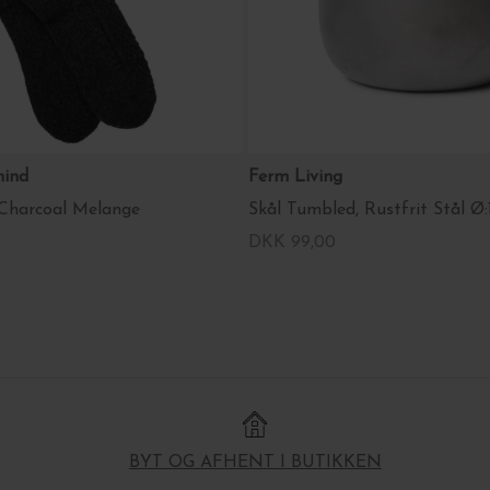
mind
Ferm Living
 Charcoal Melange
Skål Tumbled, Rustfrit Stål Ø:
DKK 99,00
BYT OG AFHENT I BUTIKKEN