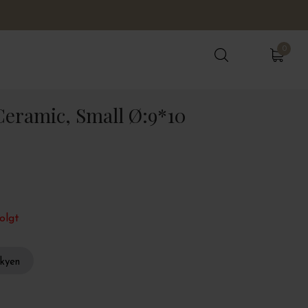
0
0
Ceramic, Small Ø:9*10
olgt
skyen