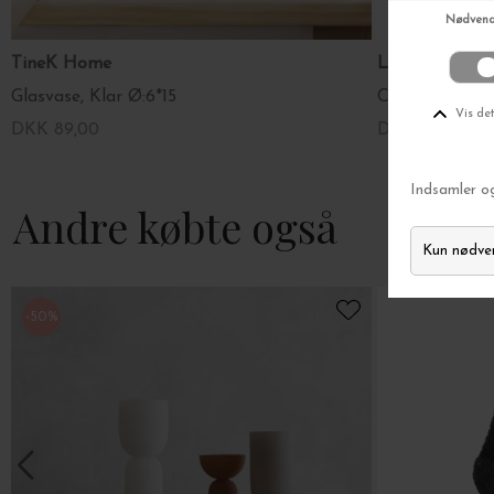
TineK Home
Louise Roe
Glasvase, Klar Ø:6*15
DKK 89,00
DKK 995,00
Andre købte også
-50%