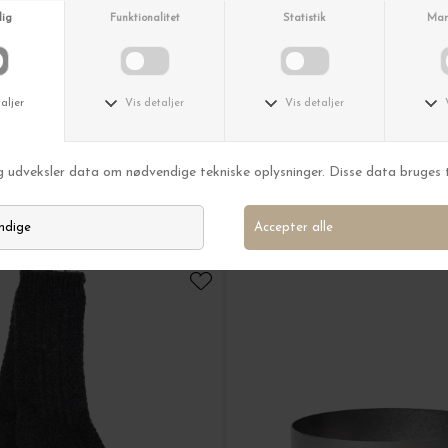
Louise Roe
Ceramic Balloon Vase #04 Petit, Sanded Grey
Ceramic Balloon Vase #04 Peti
DKK 1.299,00