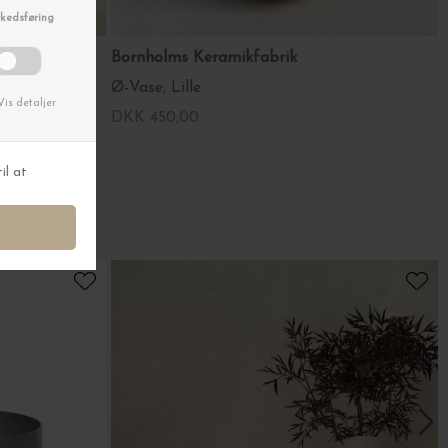
Bornholms Keramikfabrik
t, Vintage
Ø-Vase, Lille
DKK 450,00