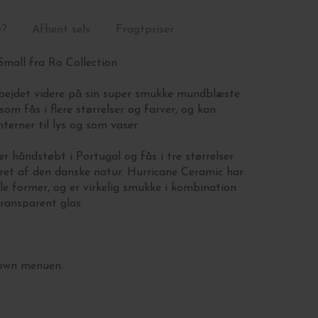
e?
Afhent selv
Fragtpriser
Small fra Ro Collection
bejdet videre på sin super smukke mundblæste
som fås i flere størrelser og farver, og kan
erner til lys og som vaser.
 er
håndstøbt i Portugal og fås i tre størrelser
eret af den danske natur. Hurricane Ceramic har
lle former, og er virkelig smukke i kombination
ransparent glas.
.
down menuen.