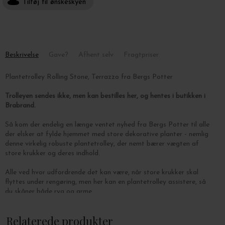
Tilføj til ønskeskyen
Beskrivelse
Gave?
Afhent selv
Fragtpriser
Plantetrolley Rolling Stone, Terrazzo fra Bergs Potter
Trolleyen sendes ikke, men kan bestilles her, og hentes i butikken i
Brabrand.
Så kom der endelig en længe ventet nyhed fra Bergs Potter til alle
der elsker at fylde hjemmet med store dekorative planter - nemlig
denne virkelig robuste plantetrolley, der nemt bærer vægten af
store krukker og deres indhold.
Alle ved hvor udfordrende det kan være, når store krukker skal
flyttes under rengøring, men her kan en plantetrolley assistere, så
du skåner både ryg og arme.
Rolling Stone er udelukkende beregnet til indendørsbrug, den er
Relaterede produkter
fremstillet af terrazzo, og på undersiden har den fire gummihjul,