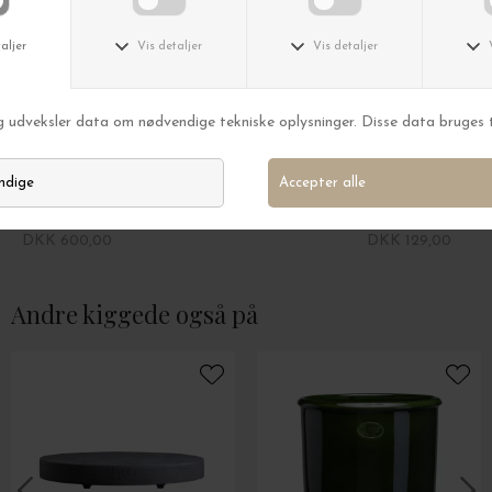
Bergs Potter
Bergs Potter
Ø:25 Sæt The Hoff Low, Uglaseret Rosa - Hent selv
Ø:12 Københavner
DKK 600,00
DKK 129,00
Andre kiggede også på