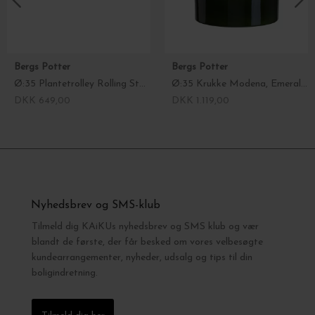
Bergs Potter
Bergs Potter
Ø:35 Plantetrolley Rolling Stone, Terrazzo Grå - Hent selv
Ø:35 Krukke Modena, Emerald Green - Hent selv
DKK 649,00
DKK 1.119,00
Nyhedsbrev og SMS-klub
Tilmeld dig KAiKUs nyhedsbrev og SMS klub og vær
blandt de første, der får besked om vores velbesøgte
kundearrangementer, nyheder, udsalg og tips til din
boligindretning.