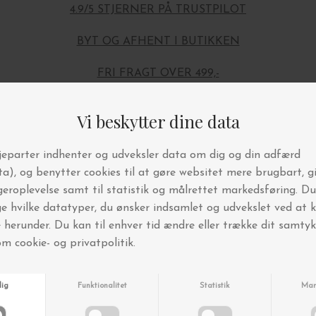
4.9/5 STJERNER PÅ TRUSTPILOT
BYT OG AFHENT I BUTIKKEN
FRI FRAGT OVER 499,-
Andre købte også
Nyhed