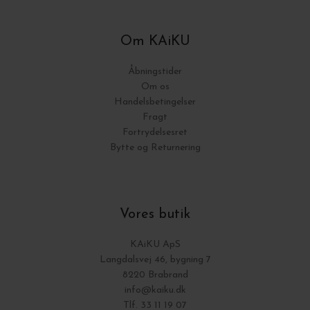
Om KAiKU
Åbningstider
Om os
Handelsbetingelser
Fragt
Fortrydelsesret
Bytte og Returnering
Vores butik
KAiKU ApS
Langdalsvej 46, bygning 7
8220 Brabrand
info@kaiku.dk
Tlf. 33 11 19 07