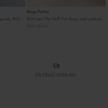
Bergs Potter
Hoff Glaseret potte, Deep Burgundy, Ø:21 - hent selv
Ø:30 Sæt The Hoff Pot Rosa, med underskål - Hent selv
DKK 889,00
FRI FRAGT OVER 499,-