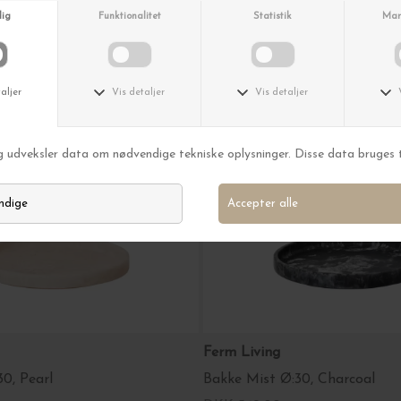
MELD MIG
am - Det lover vi.
riøst. Du kan altid afmelde dig
igen
Ferm Living
0, Pearl
Bakke Mist Ø:30, Charcoal