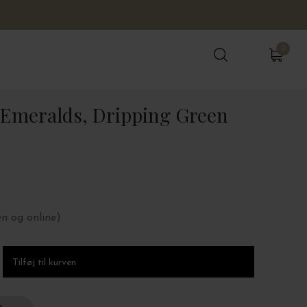
0
0
 Emeralds, Dripping Green
en og online)