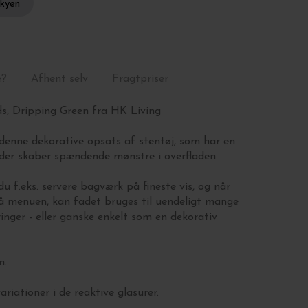
skyen
e?
Afhent selv
Fragtpriser
s, Dripping Green fra HK Living
denne dekorative opsats af stentøj, som har en
, der skaber spændende mønstre i overfladen.
 f.eks. servere bagværk på fineste vis, og når
på menuen, kan fadet bruges til uendeligt mange
ringer - eller ganske enkelt som en dekorativ
m.
riationer i de reaktive glasurer.