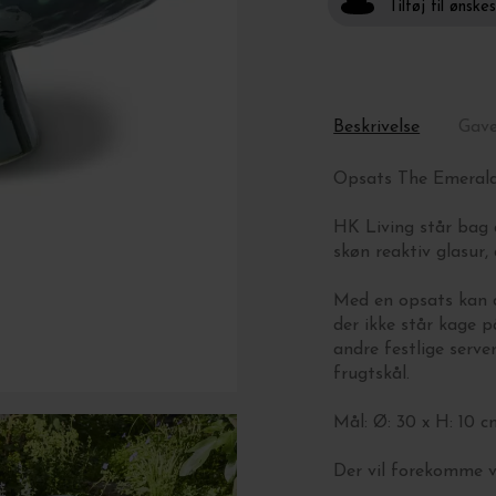
Tilføj til ønske
Beskrivelse
Gav
Opsats The Emerald
HK Living står bag 
skøn reaktiv glasur
Med en opsats kan du
der ikke står kage 
andre festlige serve
frugtskål.
Mål: Ø: 30 x H: 10 c
Der vil forekomme va