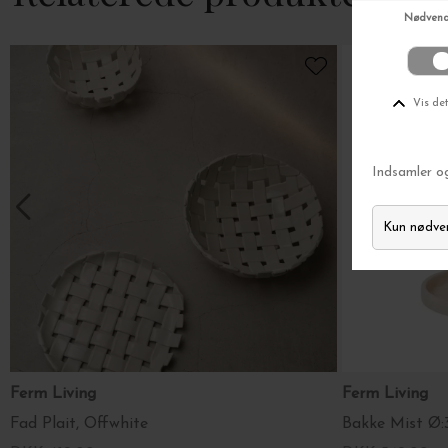
TIL
Ingen sp
Vi tager dit
privatliv
se
Ferm Living
Ferm Living
Fad Plait, Offwhite
Bakke Mist Ø:3