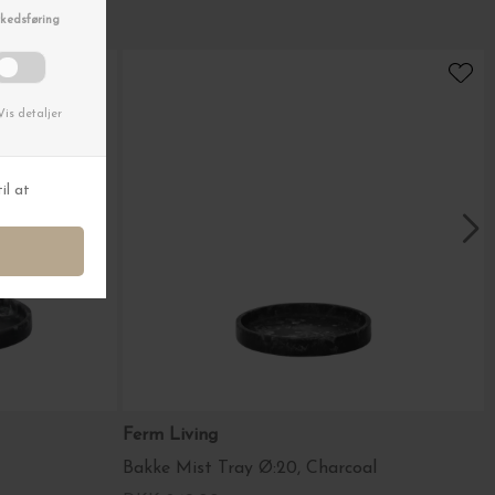
Ferm Living
Bakke Mist Tray Ø:20, Charcoal