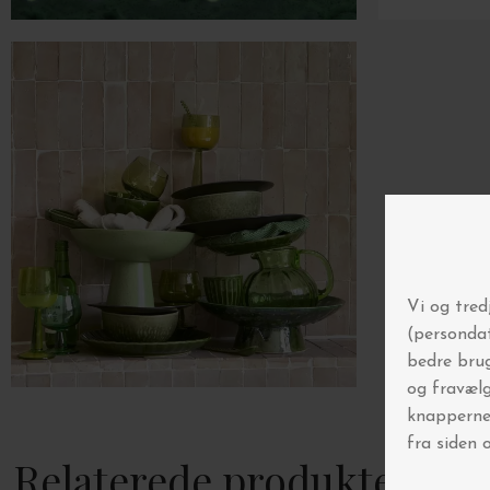
Spar 5% på 
Gør som over 
Tilmeld di
▪️ Automatisk deltagels
▪️ Få først at vide, når
▪️ Inspiration til boligf
Gælder ikke i forveje
Relaterede produkter