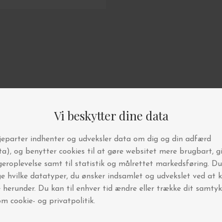
din første ordre!
6.000 andre interiør-
elskere
g vores nyhedsbrev
e i konkurrencer
 vi holder lagersalg og events
ornyelse hver uge
n nedsatte varer.