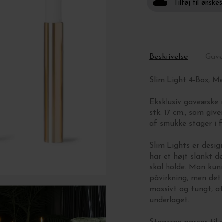
Tilføj til ønske
Beskrivelse
Gav
Slim Light 4-Box, M
Eksklusiv gaveæske me
stk. 17 cm., som gi
af smukke stager i f
Slim Lights er desi
har et højt slankt d
skal holde. Man kunn
påvirkning, men det 
massivt og tungt, at
underlaget.