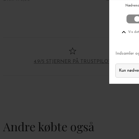
4.9/5 STJERNER PÅ TRUSTPILOT
Andre købte også