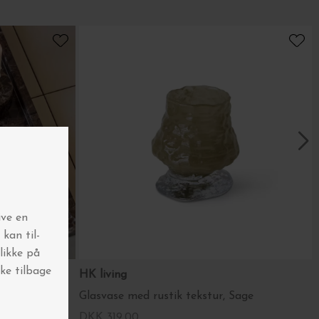
HK living
Glasvase med rustik tekstur, Sage
DKK 319,00