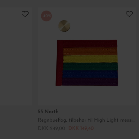
-40%
55 North
Regnbueflag, tilbehør til High Light messingstage 36
DKK 249,00
DKK 149,40