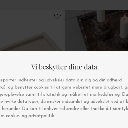
Mette Ditmer
n, L.25*10
Bakke Marmor, Brun 31x16
DKK 550,00