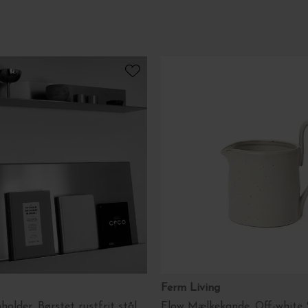
Ferm Living
older, Børstet rustfrit stål
Flow Mælkekande, Off-white 