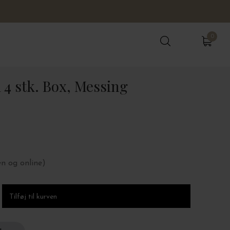
0
0
i 4 stk. Box, Messing
en og online)