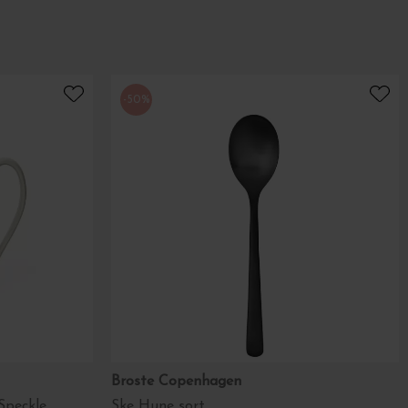
-50%
Broste Copenhagen
Speckle
Ske Hune sort