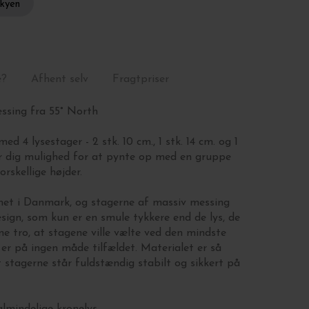
skyen
e?
Afhent selv
Fragtpriser
essing fra
55° North
d 4 lysestager - 2 stk. 10 cm., 1 stk. 14 cm. og 1
ver dig mulighed for at pynte op med en gruppe
orskellige højder.
gnet i Danmark, og stagerne af massiv messing
esign, som kun er en smule tykkere end de lys, de
e tro, at stagene ville vælte ved den mindste
er på ingen måde tilfældet. Materialet er så
 stagerne står fuldstændig stabilt og sikkert på