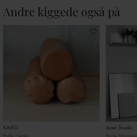
Andre kiggede også på
KAiKU
Acier Studio
Pølle Læder
Bodø Magasinh