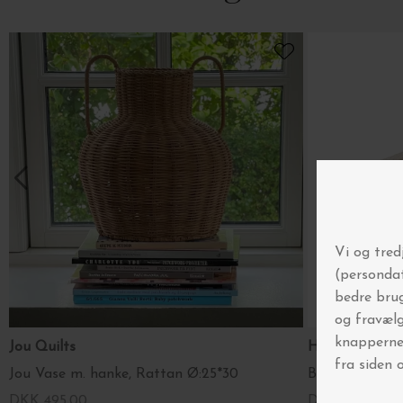
Jou Quilts
HUMDAKIN
Jou Vase m. hanke, Rattan Ø:25*30
Bakke Sandste
DKK 495,00
DKK 319,00