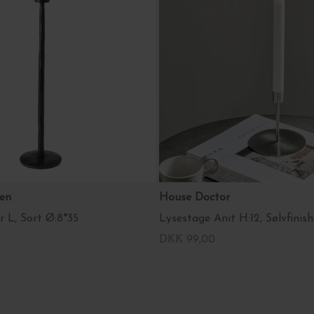
den
House Doctor
 L, Sort Ø:8*35
Lysestage Anit H:12, Sølvfinish
DKK 99,00