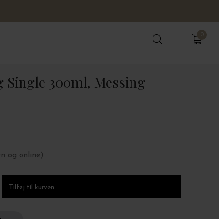
0
0
Single 300ml, Messing
en og online)