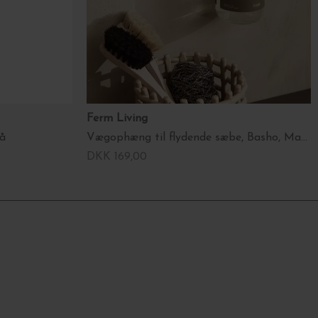
Ferm Living
rå
Vægophæng til flydende sæbe, Basho, Massiv messing
DKK 169,00