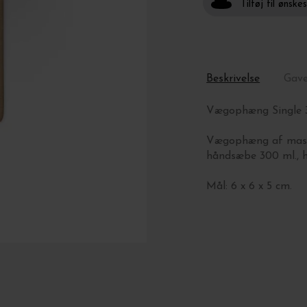
Tilføj til ønske
Beskrivelse
Gav
Vægophæng Single 
Vægophæng af massi
håndsæbe 300 ml., h
Mål: 6 x 6 x 5 cm.