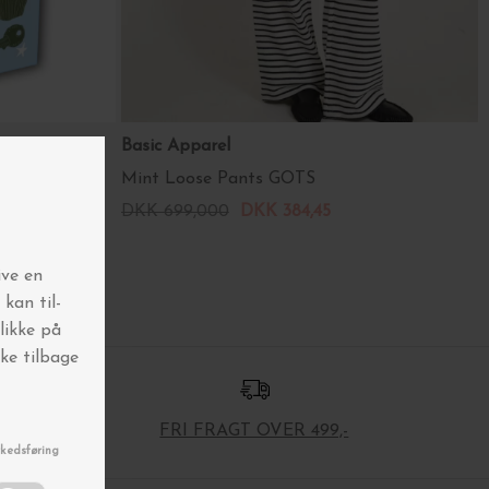
Basic Apparel
Mint Loose Pants GOTS
DKK 699,000
DKK 384,45
FRI FRAGT OVER 499,-