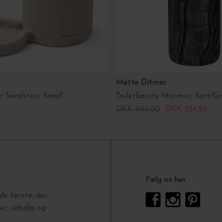
Mette Ditmer
r Sandsten, Small
Toiletbørste Marmor, Sort/G
DKK 699,00
DKK 524,25
Følg os her
e første, der
r, udsalg og