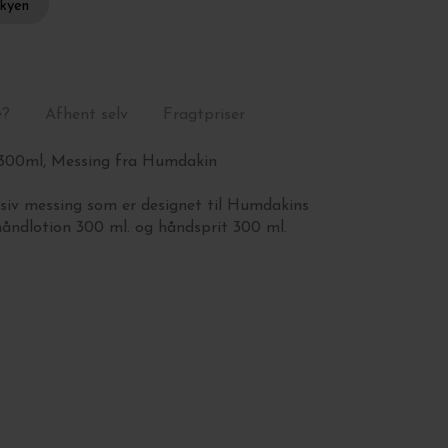
skyen
e?
Afhent selv
Fragtpriser
300ml, Messing fra Humdakin
v messing som er designet til Humdakins
åndlotion 300 ml. og håndsprit 300 ml.