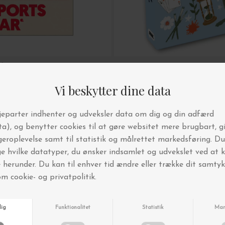
lub
SNAK
orts Car 30*40
HyggeSNAK
DKK 149,95
BYT OG AFHENT I BUTIKKEN