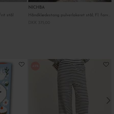
NICHBA
rit stål
Håndklædestang pulverlakeret stål, Fl. farver
DKK 375,00
-45%