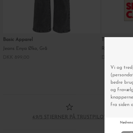
Basic Apparel
The Poster C
Jeans Enya Øko, Grå
Rosi Feist, Sp
DKK 899,00
DKK 295,00
4.9/5 STJERNER PÅ TRUSTPILOT