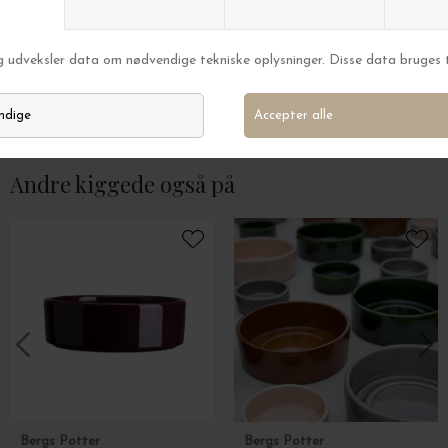
HK living
HK living
Indrammet Artwork, Suns Out 29*37
Maleri Nomad, 123
DKK 419,00
DKK 5.800,00
Andre kiggede også på
Bergs Potter
Bergs Potter