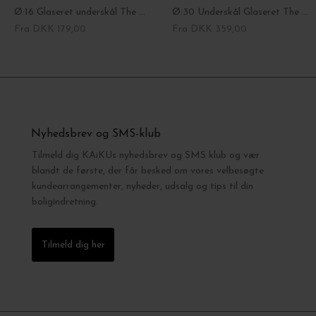
Ø:16 Glaseret underskål The Hoff, Fl. farver
Ø:30 Underskål Glaseret The Hoff, Fl. farver
Fra DKK 179,00
Fra DKK 359,00
Nyhedsbrev og SMS-klub
Tilmeld dig KAiKUs nyhedsbrev og SMS klub og vær
blandt de første, der får besked om vores velbesøgte
kundearrangementer, nyheder, udsalg og tips til din
boligindretning.
Tilmeld dig her