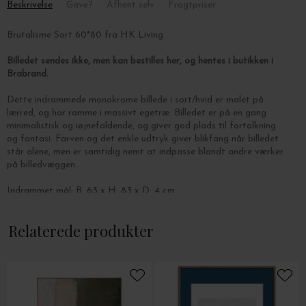
Beskrivelse
Gave?
Afhent selv
Fragtpriser
Brutalisme Sort 60*80 fra HK Living
Billedet sendes ikke, men kan bestilles her, og hentes i butikken i
Brabrand.
Dette indrammede monokrome billede i sort/hvid er malet på
lærred, og har ramme i massivt egetræ. Billedet er på en gang
minimalistisk og iøjnefaldende, og giver god plads til fortolkning
og fantasi. Farven og det enkle udtryk giver blikfang når billedet
står alene, men er samtidig nemt at indpasse blandt andre værker
på billedvæggen.
Indrammet mål: B: 63 x H: 83 x D: 4 cm.
Relaterede produkter