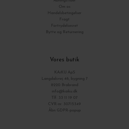
Åbningstider
Om os
Handelsbetingelser
Fragt
Fortrydelsesret
Bytte og Returnering
Vores butik
KAiKU ApS
Langdalsvej 46, bygning 7
8220 Brabrand
info@kaiku.dk
Tlf. 33 11 19 07
CVR-nr. 30715349
Åbn GDPR-popup