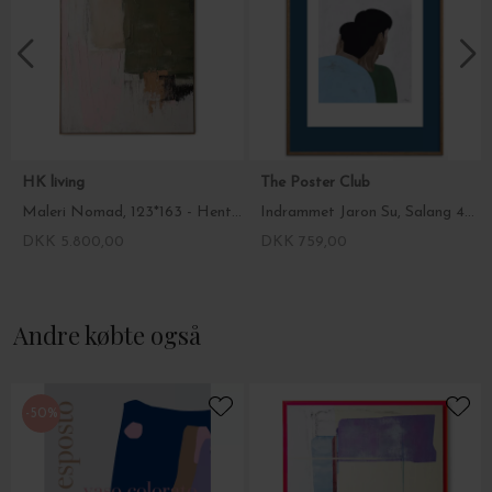
HK living
The Poster Club
Maleri Nomad, 123*163 - Hent selv
Indrammet Jaron Su, Salang 40*50 - Hent selv
DKK 5.800,00
DKK 759,00
Andre købte også
-50%