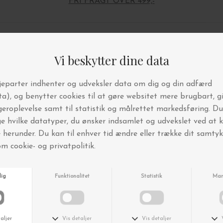
FRI FRAGT OVER 499,-
Andre købte også