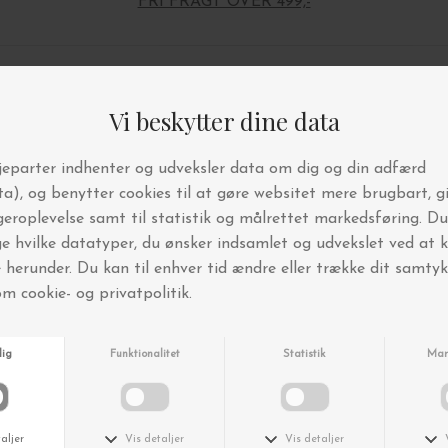
FRI FRAGT OVER 499,-
Andre købte også