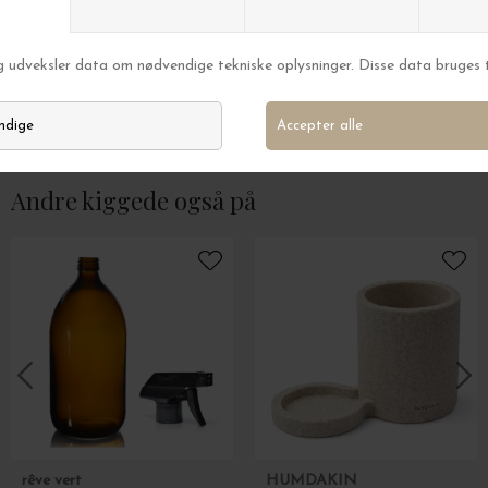
Paper Collective
Paper Collective
Shaperalito, 50x70
Faberge 50*70
DKK 349,00
DKK 349,00
Andre kiggede også på
rêve vert
HUMDAKIN