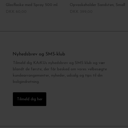
Glasflaske med Spray 500 ml.
Opvaskeholder Sandsten, Small
DKK 60,00
DKK 399,00
Nyhedsbrev og SMS-klub
Tilmeld dig KAiKUs nyhedsbrev og SMS klub og vær
blandt de første, der får besked om vores velbesøgte
kundearrangementer, nyheder, udsalg og tips til din
boligindretning.
Tilmeld dig her