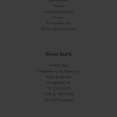
Åbningstider
Om os
Handelsbetingelser
Fragt
Fortrydelsesret
Bytte og Returnering
Vores butik
KAiKU ApS
Langdalsvej 46, bygning 7
8220 Brabrand
info@kaiku.dk
Tlf. 33 11 19 07
CVR-nr. 30715349
Åbn GDPR-popup