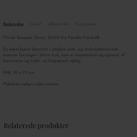
Beskrivelse
Gave?
Afhent selv
Fragtpriser
Flower Bouquet Dusty, 50x70 fra Pernille Folcarelli
En enkel buket blomster i smukke røde- og chokoladefarvede
nuancer foreviget i dette tryk, som er nummereret og signeret af
kunstneren og trykt i et begrænset oplag.
Mål: 50 x 70 cm.
Plakaten sælges uden ramme.
Relaterede produkter