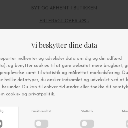
BYT OG AFHENT I BUTIKKEN
FRI FRAGT OVER 499,-
Andre købte også
-50%
-50%