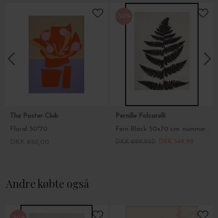
-50%
The Poster Club
Pernille Folcarelli
Floral 50*70
Fern Black 50x70 cm. nummereret artprint
DKK 650,00
DKK 699,950
DKK 349,98
Andre købte også