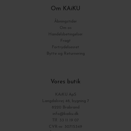
Om KAiKU
Åbningstider
Om os
Handelsbetingelser
Fragt
Fortrydelsesret
Bytte og Returnering
Vores butik
KAiKU ApS
Langdalsvej 46, bygning 7
8220 Brabrand
info@kaiku.dk
Tlf. 33 11 19 07
CVR-nr. 30715349