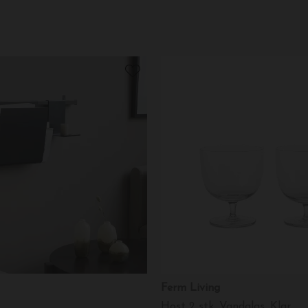
Ferm Living
Host 2 stk. Vandglas, Klar