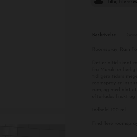
Tilføj til ønske
Beskrivelse
Gav
Roomspray, Rain Fo
Det er altid skønt 
fra Meraki er herli
tidligere tiders meg
roomspray er inspir
rum, og med blot et 
efterlades friskt og
Indhold: 100 ml.
Find flere roomspra