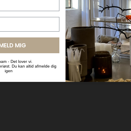
LMELD MIG
BYT OG AFHENT I BUTIKKEN
am - Det lover vi.
riøst. Du kan altid afmelde dig
igen