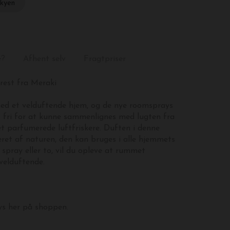
skyen
e?
Afhent selv
Fragtpriser
rest fra Meraki
med et velduftende hjem, og de nye roomsprays
gt fri for at kunne sammenlignes med lugten fra
et parfumerede luftfriskere. Duften i denne
eret af naturen, den kan bruges i alle hjemmets
spray eller to, vil du opleve at rummet
 velduftende.
ys her på shoppen.