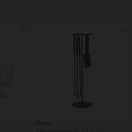
Blomus
Ashi Brændeovnssæt 5 dele, Sort