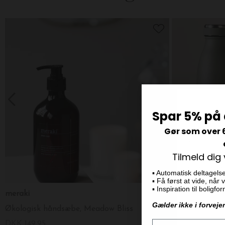
Spar 5% på 
Gør som over 
Tilmeld dig
▪️ Automatisk deltagels
▪️ Få først at vide, når
▪️ Inspiration til boligf
meraki
AYA&IDA
Gælder ikke i forveje
Økologisk håndsæbe, Meadow Bliss
Drikkeflaske 5
DKK 149,95
DKK 229,00