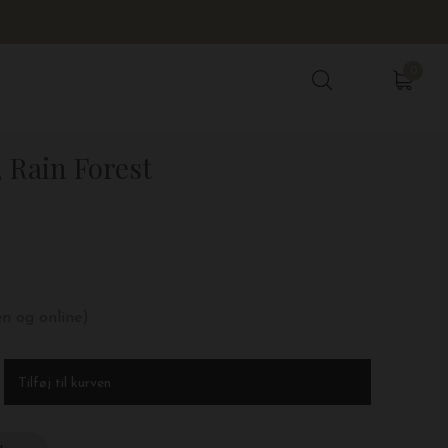
0
0
 Rain Forest
en og online)