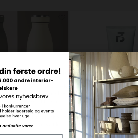
din første ordre!
6.000 andre interiør-
elskere
 vores nyhedsbrev
e i konkurrencer
 vi holder lagersalg og events
ornyelse hver uge
Bodyologist
n nedsatte varer.
00 ml.
DKK 289,00