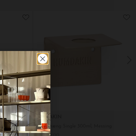
HUMDAKIN
Everyday Polisher Antioxidizing Body Scrub, 200ml.
Vægophæng Single 300ml, Messing
DKK 139,00