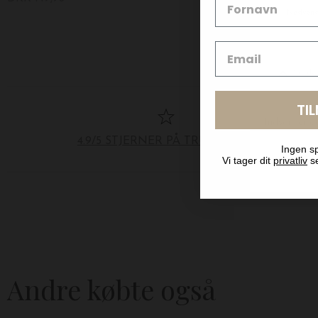
TI
4.9/5 STJERNER PÅ TRUSTPILOT
Ingen sp
Vi tager dit
privatliv
se
Andre købte også