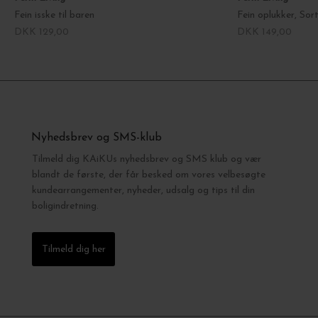
Fein isske til baren
Fein oplukker, Sor
DKK 129,00
DKK 149,00
Nyhedsbrev og SMS-klub
Tilmeld dig KAiKUs nyhedsbrev og SMS klub og vær
blandt de første, der får besked om vores velbesøgte
kundearrangementer, nyheder, udsalg og tips til din
boligindretning.
Tilmeld dig her