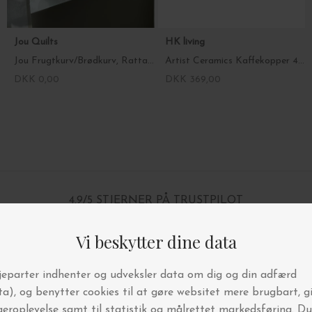
Jou Quilts
HK living
Jou Frugtkurv/Brødkurv, Rattan Ø:30*10
Artist Ceramics Kaffekopper 4 stk.
DKK 0,00
DKK 369,00
4.9/5 STJERNER PÅ TRUSTPILOT
BYT OG AFHENT I BUTIKKEN
FRI FRAGT OVER 499,-