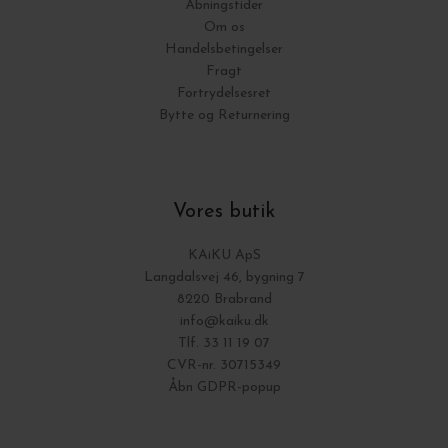
Åbningstider
Om os
Handelsbetingelser
Fragt
Fortrydelsesret
Bytte og Returnering
Vores butik
KAiKU ApS
Langdalsvej 46, bygning 7
8220 Brabrand
info@kaiku.dk
Tlf. 33 11 19 07
CVR-nr. 30715349
Åbn GDPR-popup