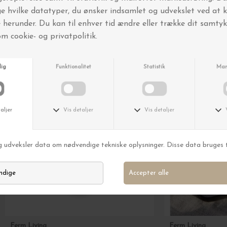
Andre købte også
Ferm Living
Ferm Living