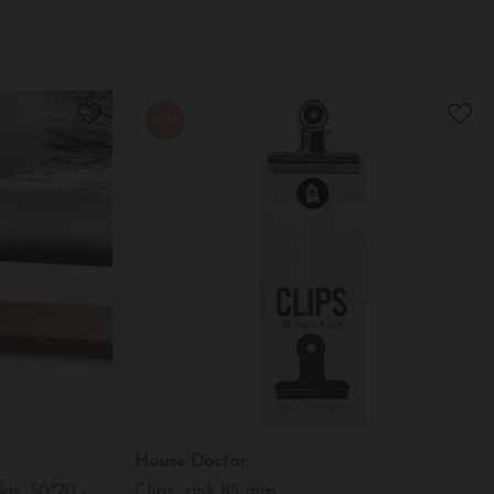
-50%
House Doctor
Massiv egetræsramme med glas, 50*70 - Hent selv - profil 2 cm
Clips, zink 85 mm