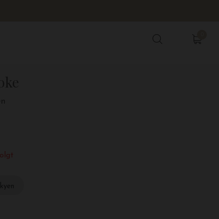
0
0
oke
en
olgt
skyen