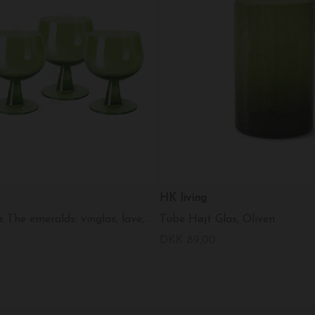
HK living
Sæt med 4 glas The emeralds: vinglas, lave, lime green
Tube Højt Glas, Oliven
DKK 89,00