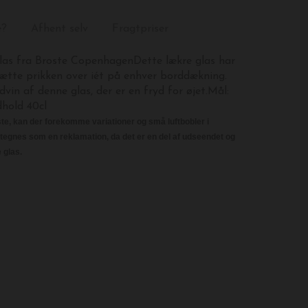
e?
Afhent selv
Fragtpriser
las fra Broste CopenhagenDette lækre glas har
sætte prikken over iét på enhver borddækning.
dvin af denne glas, der er en fryd for øjet.Mål:
dhold 40cl
e, kan der forekomme variationer og små luftbobler i
etegnes som en reklamation, da det er en del af udseendet og
 glas.