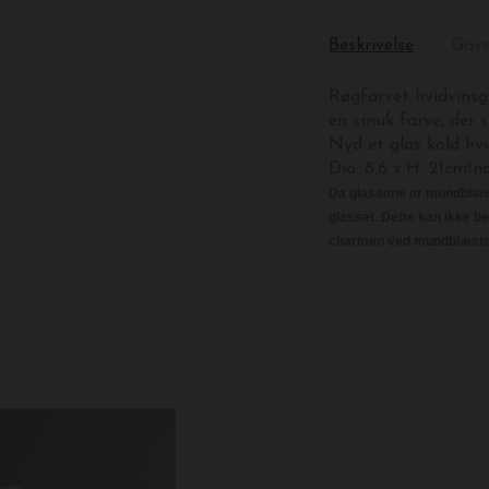
Beskrivelse
Gav
Røgfarvet hvidvinsg
en smuk farve, der 
Nyd et glas kold hvi
Dia: 8,6 x H: 21cmIn
Da glassene er mundblæst
glasset. Dette kan ikke b
charmen ved mundblæste