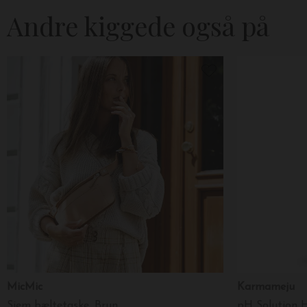
Andre kiggede også på
MicMic
Karmameju
Siem bæltetaske, Brun
pH Solution H