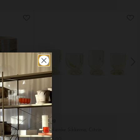
HK living
 stk.
4 Glas Nienke Sikkema, Citrin
DKK 375,00