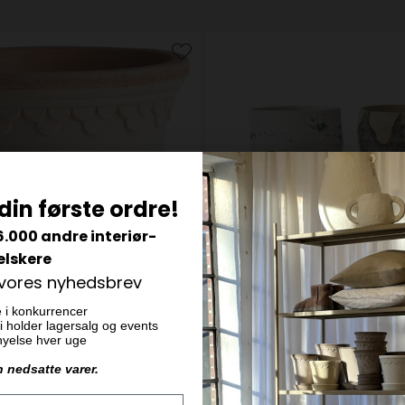
din første ordre!
6.000 andre interiør-
elskere
 vores nyhedsbrev
e i konkurrencer
 vi holder lagersalg og events
ornyelse hver uge
HK living
n nedsatte varer.
nerpotten, Rosa - Hent selv
Artist Ceramics Kaffekopper 4
DKK 369,00