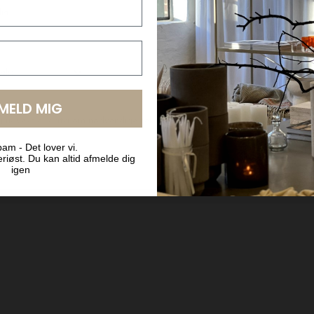
LMELD MIG
BYT OG AFHENT I BUTIKKEN
am - Det lover vi.
riøst. Du kan altid afmelde dig
igen