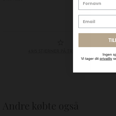
TI
4.9/5 STJERNER PÅ TRUSTPILOT
Ingen sp
Vi tager dit
privatliv
se
Andre købte også