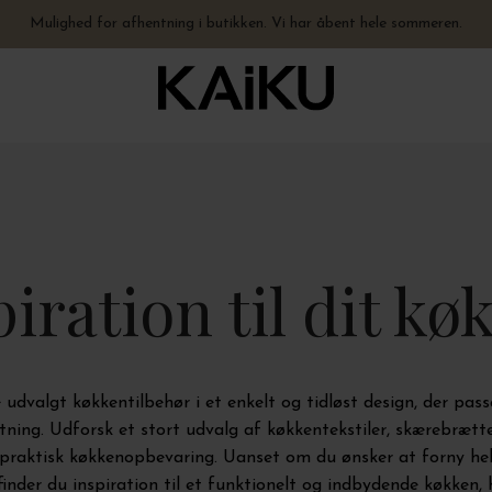
Fysisk butik åben hele sommeren - hverdage 10-17.30 + lørdage 10-15
Hurtig levering – vi sender på 0-1 hverdage. Åbent hele sommeren.
Mulighed for afhentning i butikken. Vi har åbent hele sommeren.
Gratis levering til pakkeshop ved køb over 499,-
piration til dit kø
 udvalgt køkkentilbehør i et enkelt og tidløst design, der pas
tning. Udforsk et stort udvalg af køkkentekstiler, skærebrætte
praktisk køkkenopbevaring. Uanset om du ønsker at forny hele
, finder du inspiration til et funktionelt og indbydende køkken, 