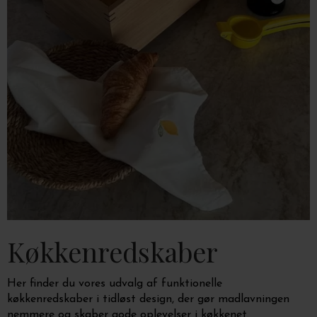
Køkkenredskaber
Her finder du vores udvalg af funktionelle
køkkenredskaber i tidløst design, der gør madlavningen
nemmere og skaber gode oplevelser i køkkenet.