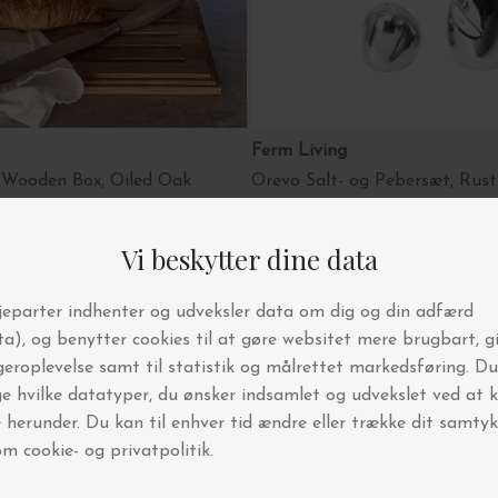
Ferm Living
 Wooden Box, Oiled Oak
Orevo Salt- og Pebersæt, Rustf
DKK 499,00
ores bedst solgte kategori
Køkkenredskaber
Køkkentekstiler
Stel