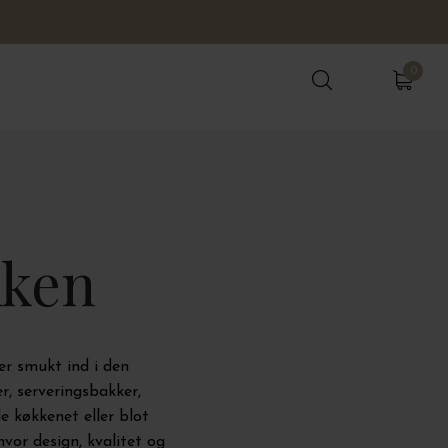
0
0
kken
ser smukt ind i den
r, serveringsbakker,
 køkkenet eller blot
hvor design, kvalitet og