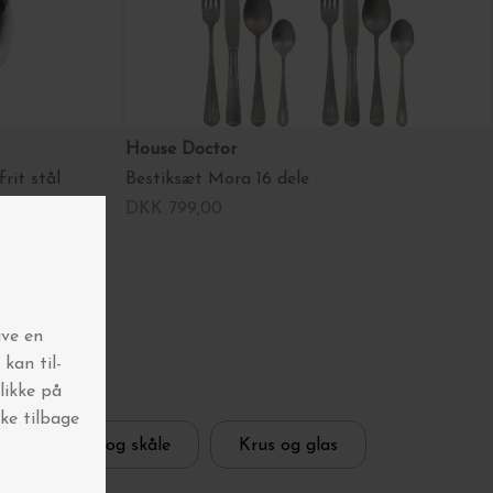
House Doctor
rit stål
Bestiksæt Mora 16 dele
DKK 799,00
er
Tallerkner og skåle
Krus og glas