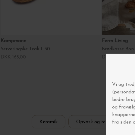
Kampmann
Ferm Living
Serveringske Teak L:30
Brødkasse Bon
DKK 165,00
DKK 1.499,00
V
Keramik
Opvask og rengøring