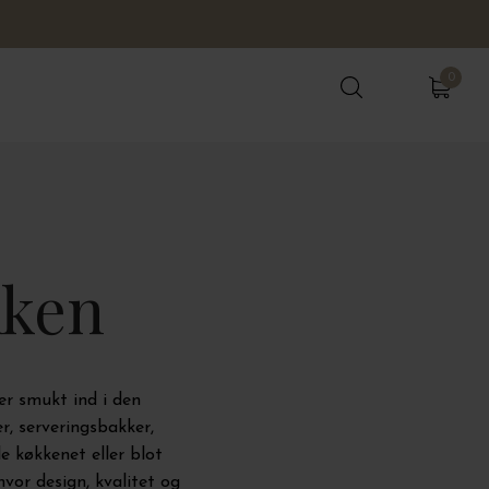
0
0
kken
ser smukt ind i den
r, serveringsbakker,
 køkkenet eller blot
hvor design, kvalitet og