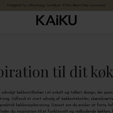
Fysisk butik åben hele sommeren - hverdage 10-17.30 + lørdage 10-15
Hurtig levering – vi sender på 0-1 hverdage. Åbent hele sommeren.
Mulighed for afhentning i butikken. Vi har åbent hele sommeren.
Gratis levering til pakkeshop ved køb over 499,-
piration til dit kø
 udvalgt køkkentilbehør i et enkelt og tidløst design, der pas
tning. Udforsk et stort udvalg af køkkentekstiler, skærebrætte
praktisk køkkenopbevaring. Uanset om du ønsker at forny hele
, finder du inspiration til et funktionelt og indbydende køkken, 