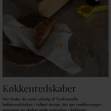
Køkkenredskaber
Her finder du vores udvalg af funktionelle
køkkenredskaber i tidløst design, der gør madlavningen
nemmere og skaber gode oplevelser i køkkenet.