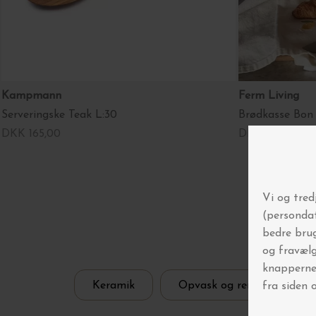
Kampmann
Ferm Living
Serveringske Teak L:30
Brødkasse Bon
DKK 165,00
DKK 1.499,00
V
Keramik
Opvask og rengøring