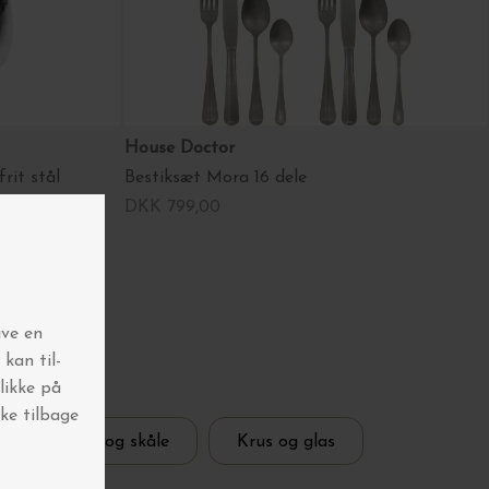
House Doctor
rit stål
Bestiksæt Mora 16 dele
DKK 799,00
er
Tallerkner og skåle
Krus og glas