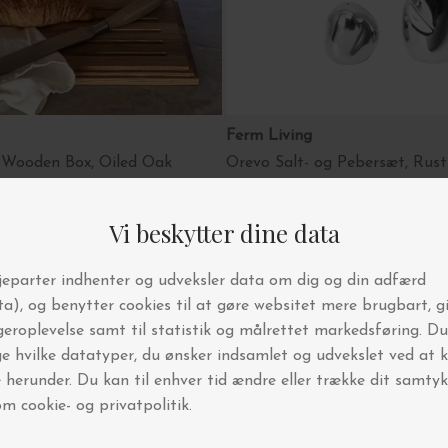
Ferm Living
 Wooden Box, Oiled Oak
Orevo Salt- og Pebersæt, Rustf
DKK 499,00
ores bedst solgte kategori
Køkkenredskaber
Køkkentekstiler
Stel