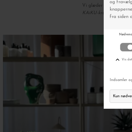
Vi glæder os til at se di
KAiKU-kram fra Dorte 