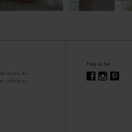
Følg os her
e første, der
r, udsalg og