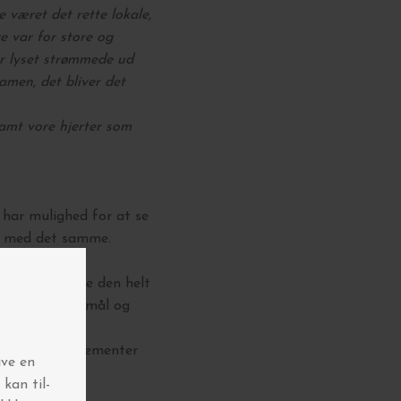
været det rette lokale,
e var for store og
or lyset strømmede ud
Jamen, det bliver det
amt vore hjerter som
 har mulighed for at se
em med det samme.
 dig i at finde den helt
 på dine spørgsmål og
 Disse arrangementer