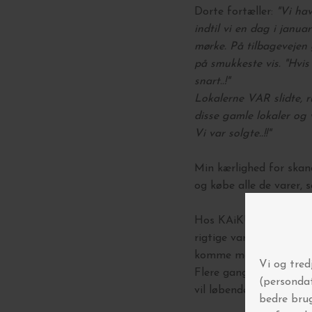
Dorte fortæller:
"Vi ha
indtil vi en dag i janu
mørke. På tilbagevejen 
på smukkeste vis. "Hvis d
snart..!"
Lokalerne VAR slidte, 
disse gamle lokaler og 
Vi var solgte..!!"
Min kærlighed for skand
og købe alle de varer
Hos KAiKU tilbyder vi d
rigtige vare. I vores b
komme med gode råd.
Flere gange om året a
vil løbende blive annon