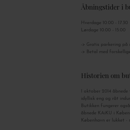
Åbningstider i b
Hverdage 10.00 - 17.30
Lørdage 10.00 - 15.00
-> Gratis parkering på 
-> Betal med forskellig
Historien om but
I oktober 2014 åbnede 
idyllisk eng og råt ind
Butikken fungerer også
åbnede KAiKU i Københa
København er lukket - s