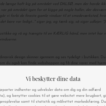
vde længe haft kig på området ved DALSØ, men der havde ikke 
ar var på området igen for at kigge på nogle haller, der desværr
går vi forbi de fineste gamle vinduer til et smedeværksted, hv
et bare var ledigt..." siger jeg, og tænk sig, så siger udlejer: "
rustikke og rå og trængte til en KÆRLIG hånd, men intet har r
vinduerne.
inavisk design skinner igennem og ses tydeligt i butikken. Du
, som du også kan finde webshoppen og få dine varer med hj
en bedste service, hvor vi sætter en ære i at hjælpe og rådgive
utik sætter vi altid kunden højest og sætter tid af til at svare
fholder vi spændende kundearrangementer med særlige tilbud.
ceret her på siden, på Facebook og i vores nyhedsbreve.