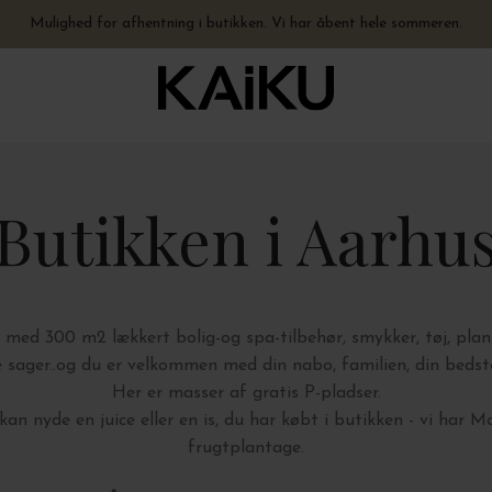
Fysisk butik åben hele sommeren - hverdage 10-17.30 + lørdage 10-15
Hurtig levering – vi sender på 0-1 hverdage. Åbent hele sommeren.
Mulighed for afhentning i butikken. Vi har åbent hele sommeren.
Gratis levering til pakkeshop ved køb over 499,-
Butikken i Aarhu
d med 300 m2 lækkert bolig-og spa-tilbehør, smykker, tøj, plan
sager..og du er velkommen med din nabo, familien, din bedste 
Her er masser af gratis P-pladser.
an nyde en juice eller en is, du har købt i butikken - vi har 
frugtplantage.