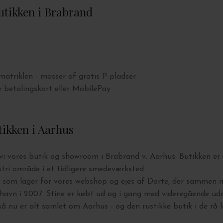
utikken i Brabrand
matriklen - masser af gratis P-pladser
e betalingskort eller MobilePay
ikken i Aarhus
vi vores butik og showroom i Brabrand v. Aarhus. Butikken er
ustri område i et tidligere smedeværksted.
 som lager for vores webshop og ejes af Dorte, der sammen m
vn i 2007. Stine er købt ud og i gang med videregående udd
å nu er alt samlet om Aarhus - og den rustikke butik i de rå l