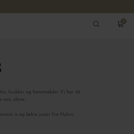
0
0
s
ter, krukker og havemøbler. Vi har så
ven, alene...
Mammis is og lækre juicer fra Nybro