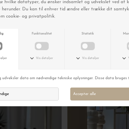
g!
og hele KAiKU-teamet