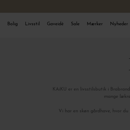
Bolig
Livsstil
Gaveidé
Sale
Mærker
Nyheder
KAiKU er en livsstilsbutik i Brabran
mange lækre 
Vi har en skøn gårdhave, hvor du k