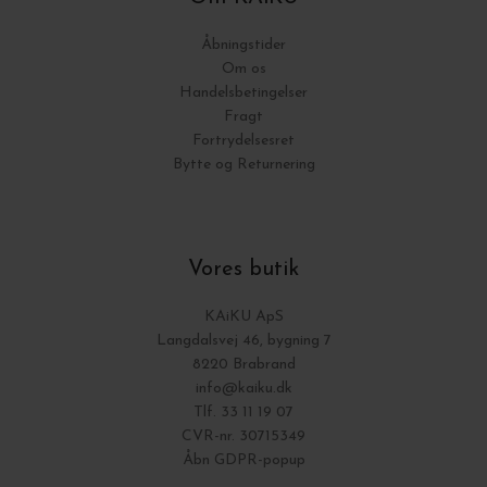
Åbningstider
Om os
Handelsbetingelser
Fragt
Fortrydelsesret
Bytte og Returnering
Vores butik
KAiKU ApS
Langdalsvej 46, bygning 7
8220 Brabrand
info@kaiku.dk
Tlf. 33 11 19 07
CVR-nr. 30715349
Åbn GDPR-popup