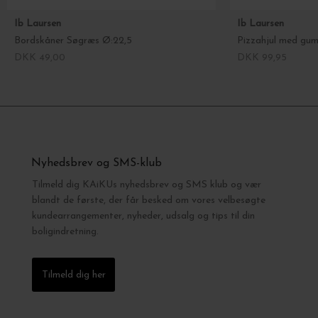
Ib Laursen
Ib Laursen
Bordskåner Søgræs Ø:22,5
Pizzahjul med gu
DKK 49,00
DKK 99,95
Nyhedsbrev og SMS-klub
Tilmeld dig KAiKUs nyhedsbrev og SMS klub og vær
blandt de første, der får besked om vores velbesøgte
kundearrangementer, nyheder, udsalg og tips til din
boligindretning.
Tilmeld dig her