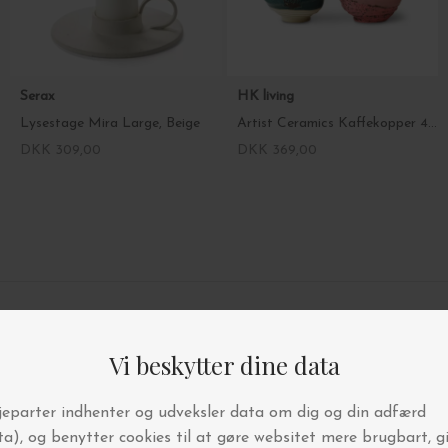
Serax
HK living
Lysestage Mira Large, Beige
Artist Ceramics Kaffekopper 4 stk.
DKK 309,00
DKK 369,00
4.9/5 STJERNER PÅ TRUSTPILOT
BYT OG AFHENT I BUTIKKEN
FRI FRAGT OVER 499,-