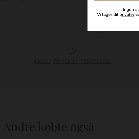
Ingen sp
Vi tager dit
privatliv
se
4.9/5 STJERNER PÅ TRUSTPILOT
Andre købte også