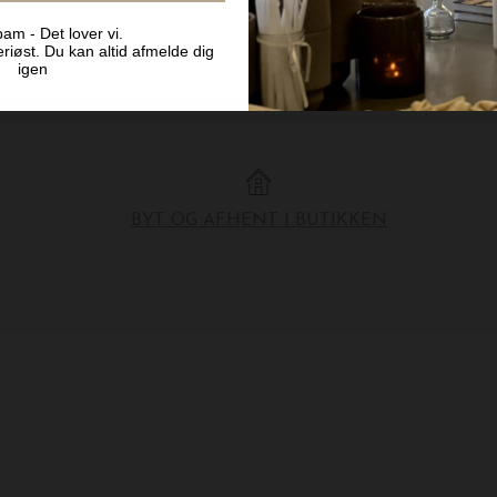
am - Det lover vi.
riøst. Du kan altid afmelde dig
igen
BYT OG AFHENT I BUTIKKEN