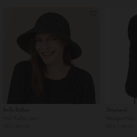
Bella Ballou
Shepherd
Hat Raffia, Sort
Wengen Hat, 
DKK 299,00
DKK 1.149,00