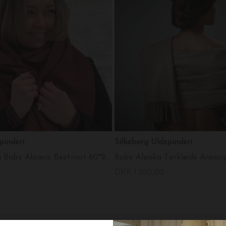
spinderi
Silkeborg Uldspinderi
Tørklæde Lima Baby Alpaca, Beetroot 60*200
Baby Alpaka Tørklæde Arequi
DKK 1.500,00