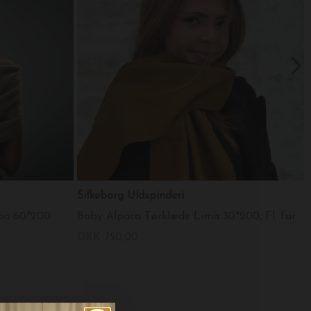
Silkeborg Uldspinderi
pa 60*200
Baby Alpaca Tørklæde Lima 30*200, Fl. farver
DKK 750,00