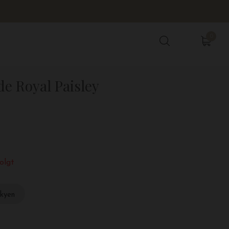
0
0
de Royal Paisley
olgt
skyen