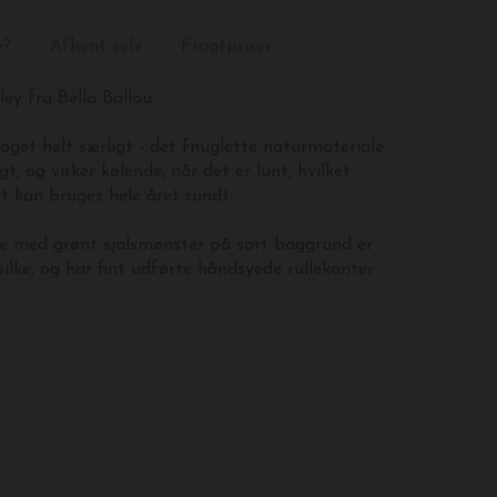
e?
Afhent selv
Fragtpriser
ey fra Bella Ballou
oget helt særligt - det fnuglette naturmateriale
igt, og virker kølende, når det er lunt, hvilket
t kan bruges hele året rundt.
e med grønt sjalsmønster på sort baggrund er
silke, og har fint udførte håndsyede rullekanter