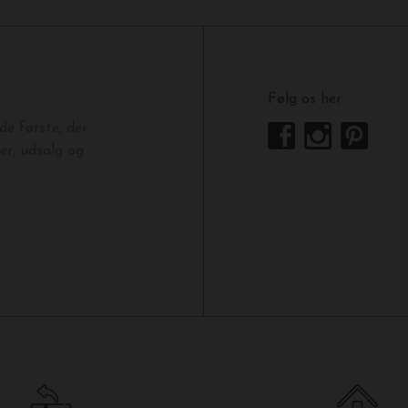
Følg os her
e første, der
r, udsalg og