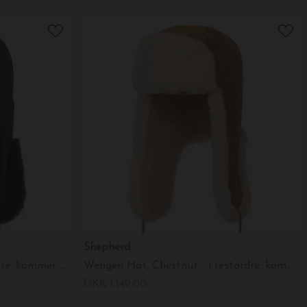
Shepherd
Wengen Hat, Moro - i restordre, kommer meget snart
Wengen Hat, Chestnut - i restordre, kommer meget snart
DKK 1.149,00