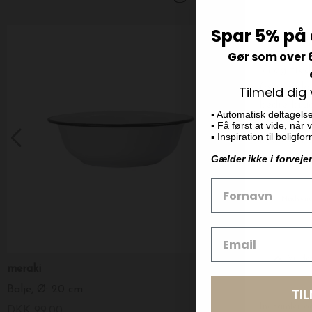
Spar 5% på 
Gør som over 
Tilmeld dig
▪️ Automatisk deltagels
▪️ Få først at vide, når
▪️ Inspiration til boligf
Gælder ikke i forveje
meraki
House of Vin
Balje, Ø: 20 cm.
Vedhæng Fødsel
TI
DKK 99,00
DKK 299,00