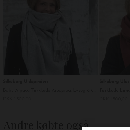
Silkeborg Uldspinderi
Silkeborg Uld
Baby Alpaca Tørklæde Arequipa, Lysegrå 60*200
DKK 1.500,00
DKK 1.500,00
Andre købte også