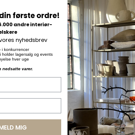
din første ordre!
6.000 andre interiør-
elskere
 vores nyhedsbrev
e i konkurrencer
 vi holder lagersalg og events
ornyelse hver uge
n nedsatte varer.
cent
Made by Mama
ssten, Sterlingsølv
Pasta Fidanzati 500 g.
LMELD MIG
DKK 59,00