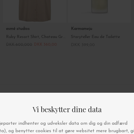
esmé studios
Karmameju
Ruby Resort Shirt, Chateau Gray
Storyteller Eau de Toilette
DKK 600,000
DKK 360,00
DKK 399,00
4.9/5 STJERNER PÅ TRUSTPILOT
BYT OG AFHENT I BUTIKKEN
FRI FRAGT OVER 499,-