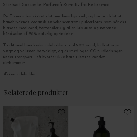
Startsæt-Gaveæske, Parfumefri/Sensitiv fra Re Essence
Re Essence har skåret det unødvendige væk, og har udviklet et
banebrydende vegansk sæbekoncentrat i pulverform, som når det
blandes med vand, forvandler sig til en luksuriøs og nærende
håndsæbe af 98% naturlig oprindelse.
Traditionel håndsæbe indeholder op til 90% vand, hvilket øger
vægt og volumen betydeligt, og dermed også CO2-udledningen
under transport - s
å hvorfor ikke bare tilsætte vandet
derhjemme?
Æsken indeholder:
1 stk. sæbedispenser af robust røgfarvet glas som kan bruges igen
og igen..
Relaterede produkter
2 stk. parfumefri pulver refills til sensitiv hud - 1 refill med 27 g.
giver 340 ml. håndsæbe.
1 stk. silikonetragt til påfyldning.
Sådan gør du:
1. VAND - Fyld din genanvendelige flaske med 310 ml lunkent
vand fra hanen - der er en streg-markering på bagsiden af
flasken.