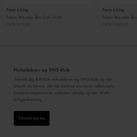
Ferm Living
Ferm Living
Sama Wooden Bin, Oak H:35
Sama Wooden Bin
DKK 995,00
DKK 1.799,00
Nyhedsbrev og SMS-klub
Tilmeld dig KAiKUs nyhedsbrev og SMS klub og vær
blandt de første, der får besked om vores velbesøgte
kundearrangementer, nyheder, udsalg og tips til din
boligindretning.
Tilmeld dig her