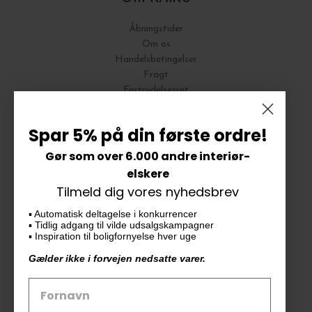
Åbningstider
Om os
Handelsbetingelser
Fragt
Fortrydelsesret
Bytte og Returnering
Spar 5% på din første ordre!
Gør som over 6.000 andre interiør-
Vores butik
elskere
Tilmeld dig vores nyhedsbrev
KAiKU ApS
▪️ Automatisk deltagelse i konkurrencer
Langdalsvej 46, bygning 7
▪️ Tidlig adgang til vilde udsalgskampagner
8220 Brabrand
▪️ Inspiration til boligfornyelse hver uge
info@kaiku.dk
Gælder ikke i forvejen nedsatte varer.
Tlf. 33 11 19 07
CVR-nr. 30715349
Åbn GDPR-popup