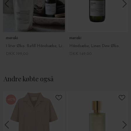
2. ESSENCE - Tilsæt pulver, sæt pumpen i og vend flasken
forsigtigt op og ned i 30 sekunder, pulveret kan klumpe, men vil
blive opløst helt. Brug den medfølgende tragt for at undgå spild.
3. MIX - Lad blandingen stå natten over mens pulveret opløses -
vend flasken op og ned et par gange næste morgen.
Ingredienser:
meraki
meraki
Sæben er produceret i Danmark af de bedste håndplukkede
ingredienser:
Sodium Coco-Sulfat, Disodium Lauryl
1 liter Øko. Refill Håndsæbe, Linen Dew 1000ml.
Håndsæbe, Linen Dew Øko.
Sulfosuccinate, Xantangummi, Glycerin, Citronsyre, Kaliumsorbat,
DKK 199,00
DKK 149,00
Natriumbenzoat, Hydreret Silica.
Andre købte også
-40%