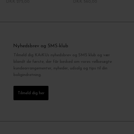
DKK 275,00
DKK 560,00
Nyhedsbrev og SMS-klub
Tilmeld dig KAiKUs nyhedsbrev og SMS klub og vær
blandt de første, der får besked om vores velbesøgte
kundearrangementer, nyheder, udsalg og tips til din
boligindretning.
Tilmeld dig her