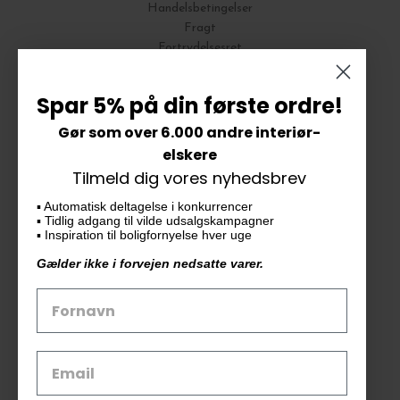
Handelsbetingelser
Fragt
Fortrydelsesret
Bytte og Returnering
Spar 5% på din første ordre!
Gør som over 6.000 andre interiør-
Vores butik
elskere
Tilmeld dig vores nyhedsbrev
KAiKU ApS
▪️ Automatisk deltagelse i konkurrencer
Langdalsvej 46, bygning 7
▪️ Tidlig adgang til vilde udsalgskampagner
8220 Brabrand
▪️ Inspiration til boligfornyelse hver uge
info@kaiku.dk
Gælder ikke i forvejen nedsatte varer.
Tlf. 33 11 19 07
CVR-nr. 30715349
Åbn GDPR-popup