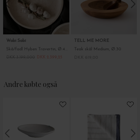
Wabi Sabi
TELL ME MORE
Skå/fadl Hyben Travertin, Ø:40 - Hent selv
Teak skål Medium, Ø:30
DKK 3.199,000
DKK 2.399,25
DKK 619,00
Andre købte også