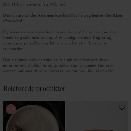
Skål Hyben Travertin fra Wabi Sabi
Denne vare sendes ikke, men kan bestilles her, og hentes i butikken
i Brabrand.
Hyben er en serie store håndlavede skåle af travertin, som står
smukt i sig selv, men som også er utrolig fine med frugter og
grøntsager på køkkenbordet, eller med et stort bloklys på
stuebordet.
Den elegante skål udstråler et helt sublimt håndværk, hvor
naturmaterialets kløfter og sprækker som er dannet i naturen
gennem millioner af år, er bevaret, og gør hver skål til et unikt
objekt..
Relaterede produkter
Mål: Ø: 30 cm.
-25%