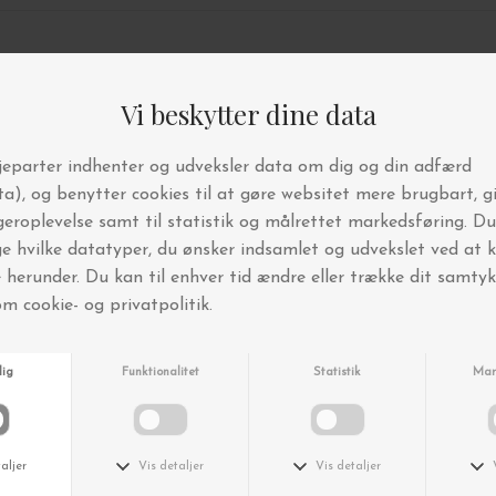
Andre købte også
-25%
-25%