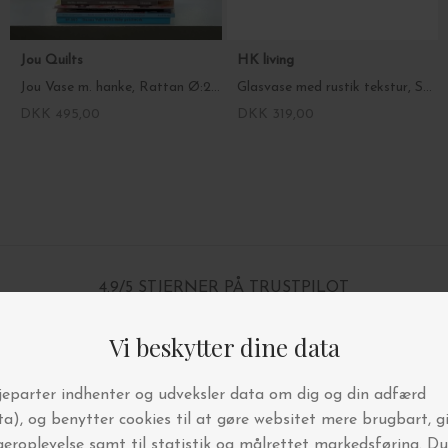
Jou Quilts
HK living
Jou Vase m. hanke, Rattan Ø:25*30
Glasvase med rustik tekstur, Sage
DKK 495,00
DKK 319,00
4.9/5 STJERNER PÅ TRUSTPILOT
BYT OG AFHENT I BUTIKKEN
FRI FRAGT OVER 499,-