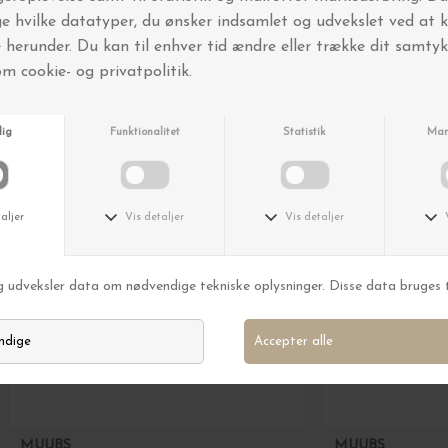
Andre købte også
MUUBS
MUUBS