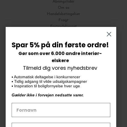
Åbningstider
Om os
Handelsbetingelser
Fragt
Fortrydelsesret
Bytte og Returnering
Spar 5% på din første ordre!
Gør som over 6.000 andre interiør-
Vores butik
elskere
Tilmeld dig vores nyhedsbrev
KAiKU ApS
▪️ Automatisk deltagelse i konkurrencer
Langdalsvej 46, bygning 7
▪️ Tidlig adgang til vilde udsalgskampagner
8220 Brabrand
▪️ Inspiration til boligfornyelse hver uge
info@kaiku.dk
Gælder ikke i forvejen nedsatte varer.
Tlf. 33 11 19 07
CVR-nr. 30715349
Åbn GDPR-popup