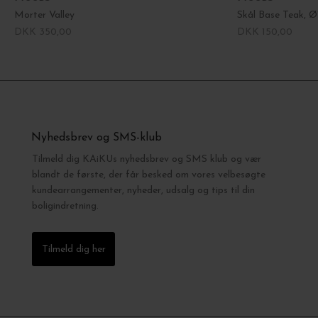
Morter Valley
Skål Base Teak, Ø
DKK 350,00
DKK 150,00
Nyhedsbrev og SMS-klub
Tilmeld dig KAiKUs nyhedsbrev og SMS klub og vær
blandt de første, der får besked om vores velbesøgte
kundearrangementer, nyheder, udsalg og tips til din
boligindretning.
Tilmeld dig her