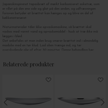
Japanskinspireret tapasbræt af mørkt karboniseret asketræ, som
er rillet på den ene side og glat på den anden, og udfræsningen
foroven betyder at brættet kan hænges op og blive en del af
køkkeninteriøret.
Naturmaterialer tåler ikke opvaskemaskine, så brættet skal
vaskes med varmt vand og opvaskemiddel - husk at træ ikke må
lægges i blød.
Det anbefales at man inden brug smører brættet ind i almindelig
madolie med en tør klud. Lad olien trænge ind, og tør
overskydende olie af efter 30 minutter. Denne behandling bør
gentages med jævne mellemrum for at bevare træets glød og
farve.
Relaterede produkter
Mål: L: 49 x B: 15 x H: 1,8 cm.