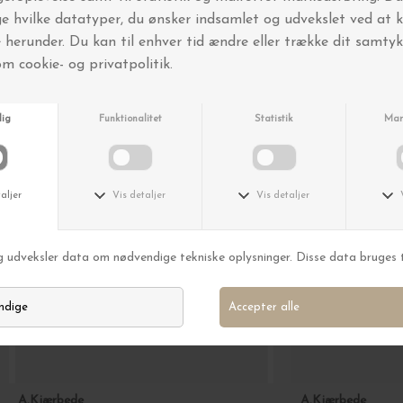
Andre købte også
Nyhed
A.Kjærbede
A.Kjærbede