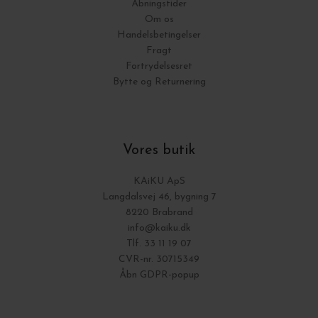
Åbningstider
Om os
Handelsbetingelser
Fragt
Fortrydelsesret
Bytte og Returnering
Vores butik
KAiKU ApS
Langdalsvej 46, bygning 7
8220 Brabrand
info@kaiku.dk
Tlf. 33 11 19 07
CVR-nr. 30715349
Åbn GDPR-popup