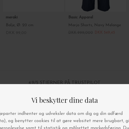
meraki
Basic Apparel
Balje, Ø: 20 cm.
Marjo Shorts, Navy Melange
DKK 99,00
DKK 999,000
DKK 549,45
4.9/5 STJERNER PÅ TRUSTPILOT
BYT OG AFHENT I BUTIKKEN
FRI FRAGT OVER 499,-