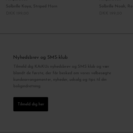
Solbrille Kaya, Striped Horn
Solbrille Noah, Ro
DKK 199,00
DKK 199,00
Nyhedsbrev og SMS-klub
Tilmeld dig KAiKUs nyhedsbrev og SMS klub og vær
blandt de første, der får besked om vores velbesøgte
kundearrangementer, nyheder, udsalg og tips til din
boligindretning.
Tilmeld dig her