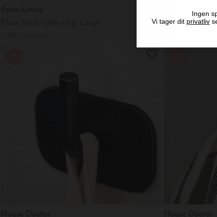
Ferm Living
Form & Refine
Ingen sp
Vi tager dit
privatliv
se
Place Rack hylde i Eg, Large
Echo Knagerækk
DKK 1.499,00
DKK 750,00
-20%
-20%
House Doctor
House Doctor