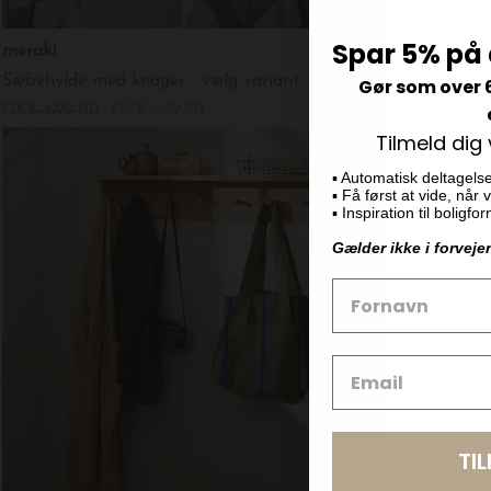
Spar 5% på 
meraki
Ferm Living
Sæbehylde med knager - vælg variant
Curvature dobb
Gør som over 
DKK 699,00
DKK 349,50
DKK 349,00
Tilmeld dig
▪️ Automatisk deltagels
▪️ Få først at vide, når
▪️ Inspiration til boligf
Gælder ikke i forveje
TI