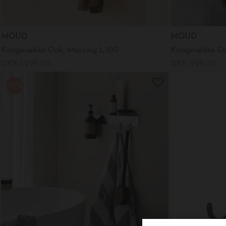
MOUD
MOUD
Knagerække Oak, Messing L:100
Knagerække Oak
DKK 1.299,00
DKK 999,00
-50%