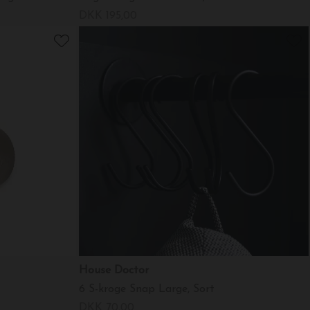
DKK 195,00
House Doctor
6 S-kroge Snap Large, Sort
DKK 70,00