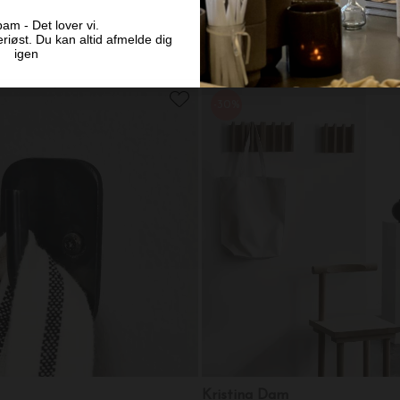
Ferm Living
am - Det lover vi.
riøst. Du kan altid afmelde dig
e 40, Sortbejdset eg
Knage og bøjlestang Hang Ra
igen
DKK 299,00
-30%
Kristina Dam