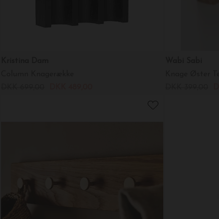
Kristina Dam
Wabi Sabi
Column Knagerække
Knage Øster T
DKK 699,00
DKK 489,00
DKK 399,00
D