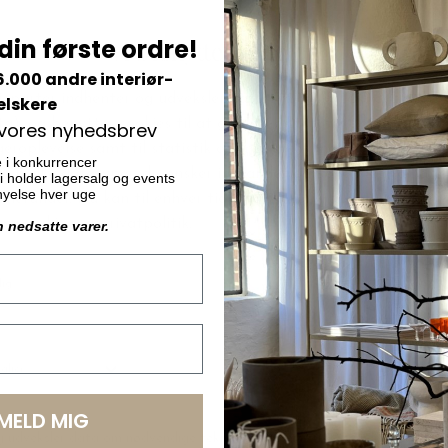
din første ordre!
Ferm Living
elt knage, sort
Place Rack Eg, Medium
6.000 andre interiør-
elskere
DKK 1.399,00
 vores nyhedsbrev
e i konkurrencer
 vi holder lagersalg og events
ornyelse hver uge
n nedsatte varer.
LMELD MIG