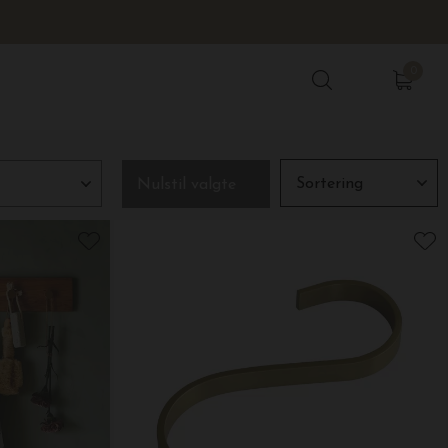
0
0
Nulstil valgte