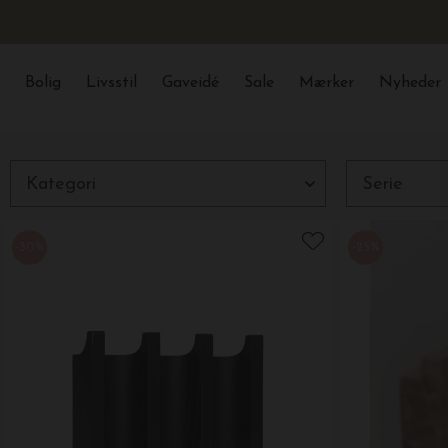
Bolig
Livsstil
Gaveidé
Sale
Mærker
Nyheder
Luk
Filtre
Kategori
Serie
-30%
-25%