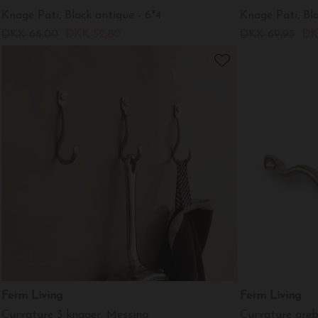
Knage Pati, Black antique - 6*4
Knage Pati, Bla
DKK 66,00
DKK 52,80
DKK 69,95
DK
Ferm Living
Ferm Living
Curvature 3 knager, Messing
Curvature gre