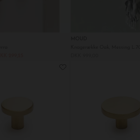
MOUD
erra
Knagerække Oak, Messing L:7
KK 299,25
DKK 999,00