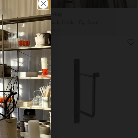
Ferm Living
Place Rack, Hylde i Eg, Small
DKK 999,00