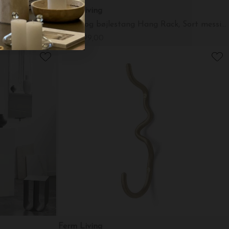
Ferm Living
ck, Messing
Knage og bøjlestang Hang Rack, Sort messing
DKK 299,00
Ferm Living