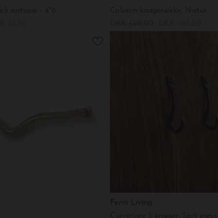
ck antique - 4*6
Column knagerække, Natur
K 55,96
DKK 699,00
DKK 489,00
Ferm Living
b
Curvature 3 knager, Sort mess