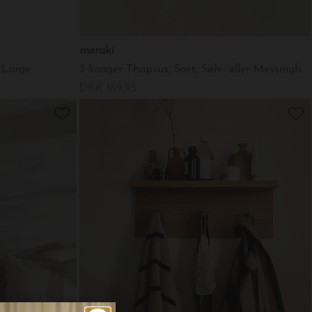
meraki
 Large
3 knager Thapsus, Sort, Sølv- eller Messingfinish
DKK 189,95