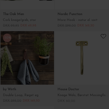
The Oak Men
Nordic Function
Cork knage/greb, stor
More Hook - natur el. sort
DKK 99,95
DKK 49,98
DKK 299,00
DKK 149,50
-50%
by Wirth
House Doctor
Double Loop, Røget eg
Knage Welo, Børstet Messingfisnish
DKK 299,00
DKK 149,50
DKK 80,00