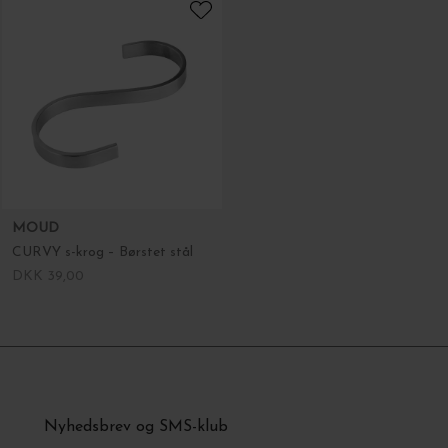
MOUD
CURVY s-krog – Børstet stål
DKK 39,00
Spar 5% på din første ordre!
Nyhedsbrev og SMS-klub
Gør som over 6.000 andre interiør-elskere