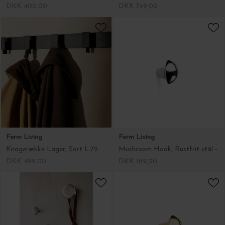
DKK 400,00
DKK 749,00
Ferm Living
Ferm Living
Knagerække Lager, Sort L:72
Mushroom Hook, Rustfrit stål - Helena Rohner design
DKK 499,00
DKK 169,00