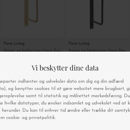
Ferm Living
Ferm Living
Knage og bøjlestang Hang Rack, Messing
Knage og bøjlestang Hang Rack, Sort messing
DKK 299,00
DKK 299,00
-20%
-20%