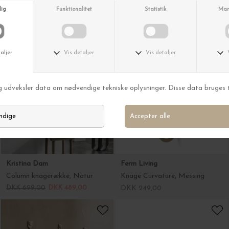
House Doctor
House Doctor
Knage Pati, Black antique - 6*4
Knage Pati, Black antique - 4*6
DKK 66,00
DKK 52,80
DKK 69,95
DKK 55,96
-30%
Kristina Dam
Ferm Living
Column knagerække, Natur
Knage Curvature, Messing
DKK 699,00
DKK 489,00
DKK 249,00