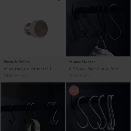
Form & Refine
House Doctor
Angle knage rustfrit stål, L
6 S-kroge Snap Large, Sort
DKK 235,00
DKK 70,00
-25%